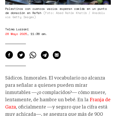
Palestinos con cuencos vacíos esperan comida en un punto
de donación en Rafah
(Foto: Abed Rahim Khatib / Anadolu
vía Getty Images)
Telma Luzzani
28 Mayo 2025
,
11:36 am
.
Sádicos. Inmorales. El vocabulario no alcanza
para señalar a quienes pueden mirar
inmutables —¿o complacidos?— cómo muere,
lentamente, de hambre un bebé. En la
Franja de
Gaza
, oficialmente —y seguro que la cifra está
muy achicada—, se asegura que más de 900