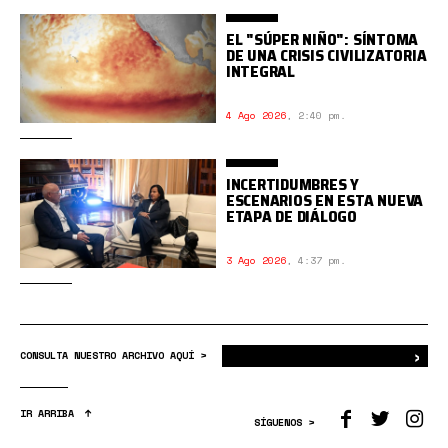
EL "SÚPER NIÑO": SÍNTOMA
DE UNA CRISIS CIVILIZATORIA
INTEGRAL
4 Ago 2026
,
2:40 pm.
INCERTIDUMBRES Y
ESCENARIOS EN ESTA NUEVA
ETAPA DE DIÁLOGO
3 Ago 2026
,
4:37 pm.
›
Bus
CONSULTA NUESTRO ARCHIVO AQUÍ >
IR ARRIBA
SÍGUENOS >