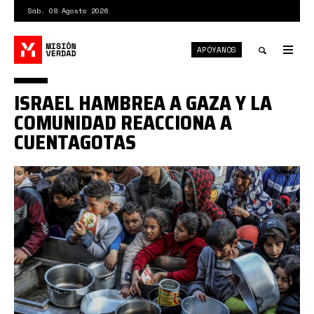
Pasar
Sáb. 08 Agosto 2026
al
contenido
APÓYANOS
principal
Tog
nav
Toggle
ISRAEL HAMBREA A GAZA Y LA
search
COMUNIDAD REACCIONA A
CUENTAGOTAS
gaza
hambre.jpg