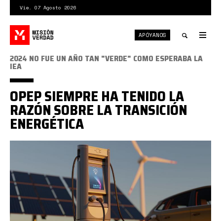
Pasar
Vie. 07 Agosto 2026
al
contenido
APÓYANOS
principal
Tog
nav
Toggle
2024 NO FUE UN AÑO TAN "VERDE" COMO ESPERABA LA
IEA
search
OPEP SIEMPRE HA TENIDO LA
RAZÓN SOBRE LA TRANSICIÓN
ENERGÉTICA
Transición
energética.jpg