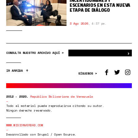
INCERTIDUMBRES Y
ESCENARIOS EN ESTA NUEVA
ETAPA DE DIÁLOGO
3 Ago 2026
,
4:37 pm.
›
Bus
CONSULTA NUESTRO ARCHIVO AQUÍ >
IR ARRIBA
SÍGUENOS >
2012 - 2020.
República Bolivariana de Venezuela
Todo el material puede reproducirse citando su autor.
Ningún derecho reservado.
WWW.MISIONVERDAD.COM
Desarrollado con Drupal / Open Source.