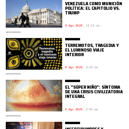
VENEZUELA COMO MUNICIÓN
POLÍTICA: EL CAPITOLIO VS.
TRUMP
6 Ago 2026
,
11:01 am.
TERREMOTOS, TRAGEDIA Y
EL LUMINOSO VIAJE
INTERIOR
5 Ago 2026
,
9:42 am.
EL "SÚPER NIÑO": SÍNTOMA
DE UNA CRISIS CIVILIZATORIA
INTEGRAL
4 Ago 2026
,
2:40 pm.