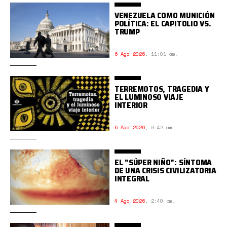
VENEZUELA COMO MUNICIÓN
POLÍTICA: EL CAPITOLIO VS.
TRUMP
6 Ago 2026
,
11:01 am.
TERREMOTOS, TRAGEDIA Y
EL LUMINOSO VIAJE
INTERIOR
5 Ago 2026
,
9:42 am.
EL "SÚPER NIÑO": SÍNTOMA
DE UNA CRISIS CIVILIZATORIA
INTEGRAL
4 Ago 2026
,
2:40 pm.