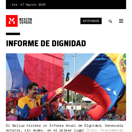
Pasar
Vie. 07 Agosto 2026
al
contenido
APÓYANOS
principal
Tog
nav
Toggle
INFORME DE DIGNIDAD
search
por-
dignidad-
defensa-
soberanc3ada-
y-
justicia-
venezuela-
demandc3b3-
a-
Si Gallup hiciera un Informe Anual de Dignidad, Venezuela
estaría, sin dudas, en el primer lugar
(Foto: Presidencia