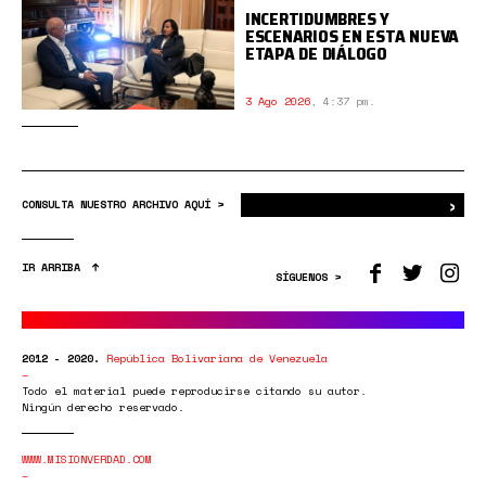
INCERTIDUMBRES Y
ESCENARIOS EN ESTA NUEVA
ETAPA DE DIÁLOGO
3 Ago 2026
,
4:37 pm.
›
Bus
CONSULTA NUESTRO ARCHIVO AQUÍ >
IR ARRIBA
SÍGUENOS >
2012 - 2020.
República Bolivariana de Venezuela
Todo el material puede reproducirse citando su autor.
Ningún derecho reservado.
WWW.MISIONVERDAD.COM