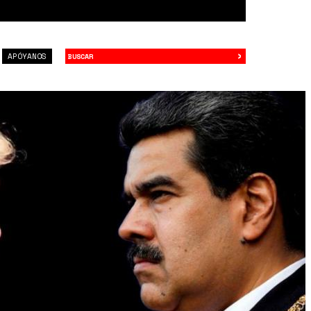
›
Buscar
APÓYANOS
Q.jpeg