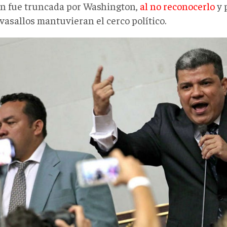
ón fue truncada por Washington,
al no reconocerlo
y 
vasallos mantuvieran el cerco político.