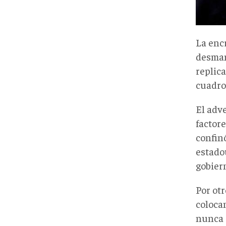
La enc
desman
replica
cuadro 
El adv
factore
confinó
estado
gobiern
Por ot
colocan
nunca c