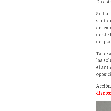
En est
Su lla
sanitar
descala
desde l
del pod
Tal exa
las so
el anti
oposic
Acción
dispos