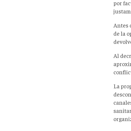
por fa
justam
Antes 
de la 
devolve
Al decr
aproxi
confli
La pro
descon
canales
sanita
organi