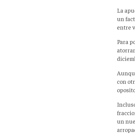
La apu
un fact
entre 
Para po
atorran
diciemb
Aunque
con otr
oposito
Incluso
fracci
un nue
arropad