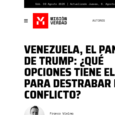
Pasar
Sáb. 08 Agosto 2026
Actualizado Jueves, 6. Agosto
al
contenido
principal
AUTORES
Toggle
navigation
VENEZUELA, EL P
DE TRUMP: ¿QUÉ
OPCIONES TIENE EL
PARA DESTRABAR 
CONFLICTO?
Franco Vielma