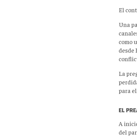
El con
Una par
canales
como un
desde 
confli
La pre
perdid
para el
EL PRE
A inici
del par