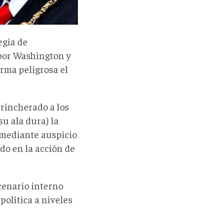
egia de
por Washington y
orma peligrosa el
rincherado a los
su ala dura) la
a mediante auspicio
do en la acción de
cenario interno
política a niveles