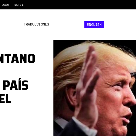
 2026 - 11:01
TRADUCCIONES
ENGLISH
1*l6oDBJrD_Z6EtfOHTtmmJ
ANTANO
 PAÍS
EL