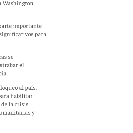
 a Washington
parte importante
ignificativos para
cas se
strabar el
ia.
loqueo al país,
ara habilitar
de la crisis
humanitarias y