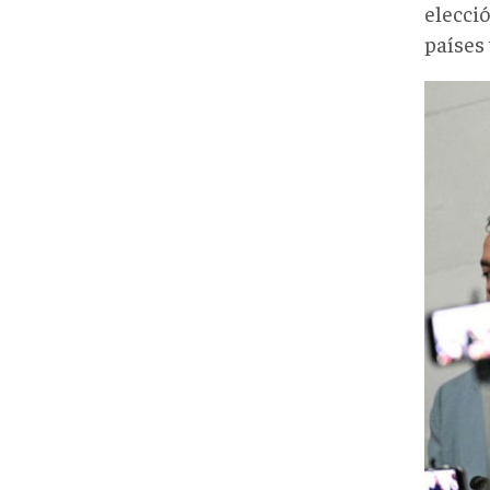
elecci
países 