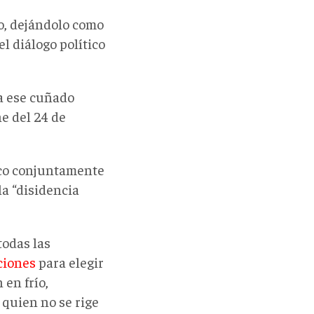
o, dejándolo como
l diálogo político
 a ese cuñado
he del 24 de
ico conjuntamente
la “disidencia
todas las
ciones
para elegir
en frío,
 quien no se rige