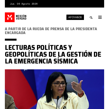
Pasar
Jue. 06 Agosto 2026
al
contenido
APÓYANOS
principal
Tog
nav
Toggle
A PARTIR DE LA RUEDA DE PRENSA DE LA PRESIDENTA
ENCARGADA
search
LECTURAS POLÍTICAS Y
GEOPOLÍTICAS DE LA GESTIÓN DE
LA EMERGENCIA SÍSMICA
DR
rueda
de
prensa