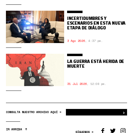
INCERTIDUMBRES Y
ESCENARIOS EN ESTA NUEVA
ETAPA DE DIÁLOGO
3 Ago 2026
,
4:37 pm.
LA GUERRA ESTÁ HERIDA DE
MUERTE
31 Jul 2026
,
12:08 pm.
›
Bus
CONSULTA NUESTRO ARCHIVO AQUÍ >
IR ARRIBA
SÍGUENOS >