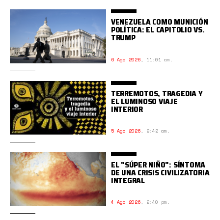
VENEZUELA COMO MUNICIÓN
POLÍTICA: EL CAPITOLIO VS.
TRUMP
6 Ago 2026
,
11:01 am.
TERREMOTOS, TRAGEDIA Y
EL LUMINOSO VIAJE
INTERIOR
5 Ago 2026
,
9:42 am.
EL "SÚPER NIÑO": SÍNTOMA
DE UNA CRISIS CIVILIZATORIA
INTEGRAL
4 Ago 2026
,
2:40 pm.