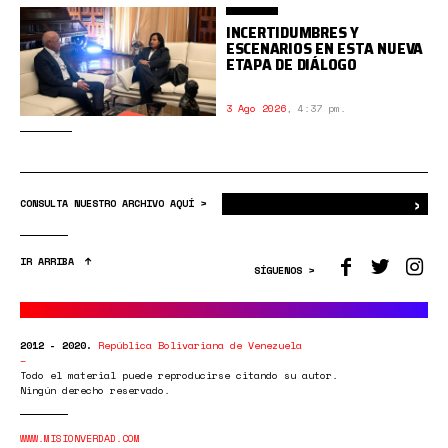
INCERTIDUMBRES Y
ESCENARIOS EN ESTA NUEVA
ETAPA DE DIÁLOGO
3 Ago 2026
,
4:37 pm.
›
Bus
CONSULTA NUESTRO ARCHIVO AQUÍ >
IR ARRIBA
SÍGUENOS >
2012 - 2020.
República Bolivariana de Venezuela
Todo el material puede reproducirse citando su autor.
Ningún derecho reservado.
WWW.MISIONVERDAD.COM