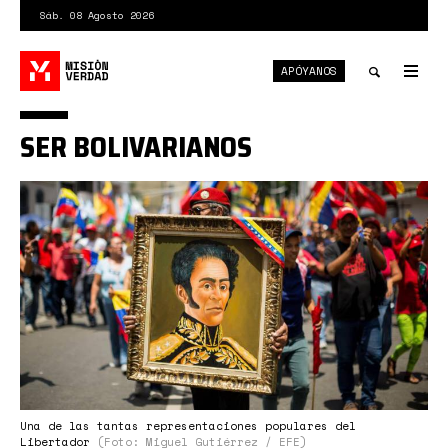
Pasar
Sáb. 08 Agosto 2026
al
contenido
APÓYANOS
principal
Tog
nav
Toggle
SER BOLIVARIANOS
search
Simón-
Bolívar.jpg
Una de las tantas representaciones populares del
Libertador
(Foto: Miguel Gutiérrez / EFE)