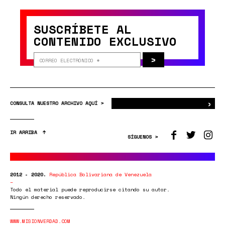
SUSCRÍBETE AL
CONTENIDO EXCLUSIVO
>
›
Bus
CONSULTA NUESTRO ARCHIVO AQUÍ >
IR ARRIBA
SÍGUENOS >
2012 - 2020.
República Bolivariana de Venezuela
Todo el material puede reproducirse citando su autor.
Ningún derecho reservado.
WWW.MISIONVERDAD.COM