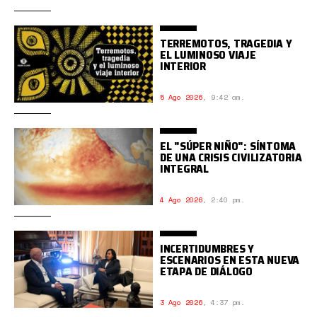
TERREMOTOS, TRAGEDIA Y
EL LUMINOSO VIAJE
INTERIOR
5 Ago 2026
,
9:42 am.
EL "SÚPER NIÑO": SÍNTOMA
DE UNA CRISIS CIVILIZATORIA
INTEGRAL
4 Ago 2026
,
2:40 pm.
INCERTIDUMBRES Y
ESCENARIOS EN ESTA NUEVA
ETAPA DE DIÁLOGO
3 Ago 2026
,
4:37 pm.