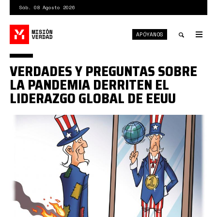
Pasar
Sáb. 08 Agosto 2026
al
contenido
APÓYANOS
principal
Tog
nav
Toggle
VERDADES Y PREGUNTAS SOBRE
search
LA PANDEMIA DERRITEN EL
LIDERAZGO GLOBAL DE EEUU
fracasocovid000.jpeg