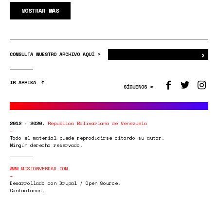
MOSTRAR MÁS
›
Bus
CONSULTA NUESTRO ARCHIVO AQUÍ >
IR ARRIBA
SÍGUENOS >
2012 - 2020.
República Bolivariana de Venezuela
Todo el material puede reproducirse citando su autor.
Ningún derecho reservado.
WWW.MISIONVERDAD.COM
Desarrollado con Drupal / Open Source.
Contáctanos.