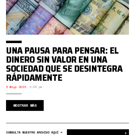
UNA PAUSA PARA PENSAR: EL
DINERO SIN VALOR EN UNA
SOCIEDAD QUE SE DESINTEGRA
RÁPIDAMENTE
5 Mayo 2023
,
2:05 pm.
MOSTRAR MÁS
›
Bus
CONSULTA NUESTRO ARCHIVO AQUÍ >