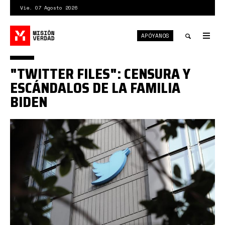
Pasar
Vie. 07 Agosto 2026
al
contenido
APÓYANOS
principal
Tog
nav
Toggle
"TWITTER FILES": CENSURA Y
search
ESCÁNDALOS DE LA FAMILIA
BIDEN
e55b8eb3d031caad2022574a9e145a468
scaled.jpg