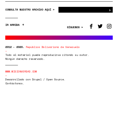
›
Bus
CONSULTA NUESTRO ARCHIVO AQUÍ >
IR ARRIBA
SÍGUENOS >
2012 - 2020.
República Bolivariana de Venezuela
Todo el material puede reproducirse citando su autor.
Ningún derecho reservado.
WWW.MISIONVERDAD.COM
Desarrollado con Drupal / Open Source.
Contáctanos.