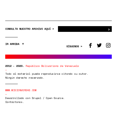
›
Bus
CONSULTA NUESTRO ARCHIVO AQUÍ >
IR ARRIBA
SÍGUENOS >
2012 - 2020.
República Bolivariana de Venezuela
Todo el material puede reproducirse citando su autor.
Ningún derecho reservado.
WWW.MISIONVERDAD.COM
Desarrollado con Drupal / Open Source.
Contáctanos.