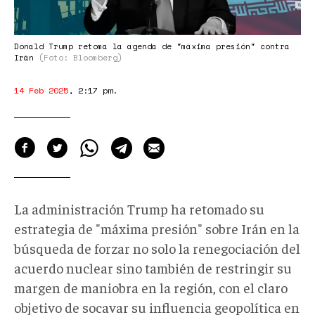
"máxima
presión"
contra
Donald Trump retoma la agenda de "máxima presión" contra
Irán
(Foto: Bloomberg)
Irán
14 Feb 2025
,
2:17 pm
.
La administración Trump ha retomado su
estrategia de "
máxima presión"
sobre Irán en la
búsqueda de forzar no solo la renegociación del
acuerdo nuclear sino también de restringir su
margen de maniobra en la región, con el claro
objetivo de socavar su influencia geopolítica en