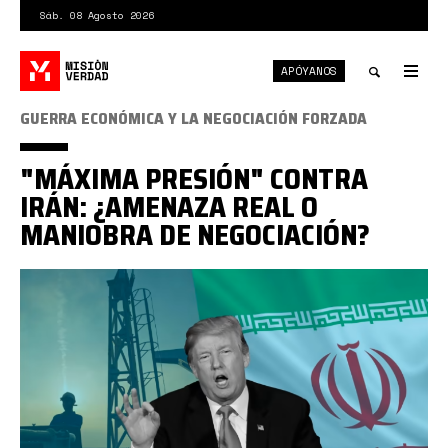
Pasar
Sáb. 08 Agosto 2026
al
contenido
APÓYANOS
principal
Tog
nav
Toggle
GUERRA ECONÓMICA Y LA NEGOCIACIÓN FORZADA
search
"MÁXIMA PRESIÓN" CONTRA
IRÁN: ¿AMENAZA REAL O
MANIOBRA DE NEGOCIACIÓN?
Donald
Trump
retoma
la
agenda
de