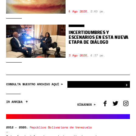
4 Ago 2026
,
2:40 pm.
INCERTIDUMBRES Y
ESCENARIOS EN ESTA NUEVA
ETAPA DE DIÁLOGO
3 Ago 2026
,
4:37 pm.
›
Bus
CONSULTA NUESTRO ARCHIVO AQUÍ >
IR ARRIBA
SÍGUENOS >
2012 - 2020.
República Bolivariana de Venezuela