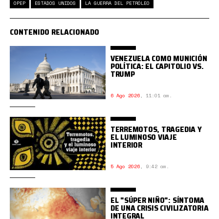
OPEP
ESTADOS UNIDOS
LA GUERRA DEL PETRÓLEO
CONTENIDO RELACIONADO
VENEZUELA COMO MUNICIÓN
POLÍTICA: EL CAPITOLIO VS.
TRUMP
6 Ago 2026
,
11:01 am.
TERREMOTOS, TRAGEDIA Y
EL LUMINOSO VIAJE
INTERIOR
5 Ago 2026
,
9:42 am.
EL "SÚPER NIÑO": SÍNTOMA
DE UNA CRISIS CIVILIZATORIA
INTEGRAL