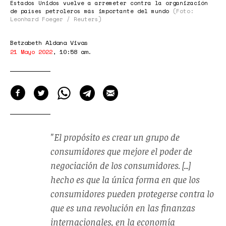
6058f043-
Estados Unidos vuelve a arremeter contra la organización
de países petroleros más importante del mundo
(Foto:
89e6-
Leonhard Foeger / Reuters)
4168-
Betzabeth Aldana Vivas
ab33-
21 Mayo 2022
,
10:58 am
.
83c0db82127f_w1200_r1.jpg
(Imagen
WEBP
1200
×
"El propósito es crear un grupo de
675
consumidores que mejore el poder de
píxeles)
negociación de los consumidores. [...]
-
hecho es que la única forma en que los
Escalado
consumidores pueden protegerse contra lo
(82
que es una revolución en las finanzas
%).png
internacionales, en la economía