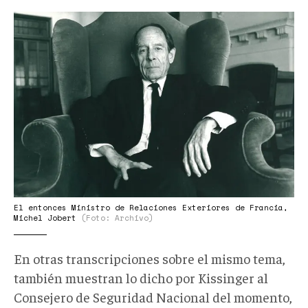
Michel
Jobert
Ministro
de
Asuntos
Exteriores
francés
en
1974.png
El entonces Ministro de Relaciones Exteriores de Francia,
Michel Jobert
(Foto: Archivo)
En otras transcripciones sobre el mismo tema,
también muestran lo dicho por Kissinger al
Consejero de Seguridad Nacional del momento,