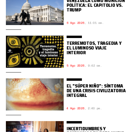
VENEZUELA COMO MUNICIÓN
POLÍTICA: EL CAPITOLIO VS.
TRUMP
6 Ago 2026
,
11:01 am.
TERREMOTOS, TRAGEDIA Y
EL LUMINOSO VIAJE
INTERIOR
5 Ago 2026
,
9:42 am.
EL "SÚPER NIÑO": SÍNTOMA
DE UNA CRISIS CIVILIZATORIA
INTEGRAL
4 Ago 2026
,
2:40 pm.
INCERTIDUMBRES Y