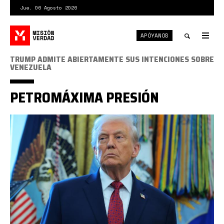
Pasar
Jue. 06 Agosto 2026
al
contenido
APÓYANOS
principal
Tog
nav
Toggle
TRUMP ADMITE ABIERTAMENTE SUS INTENCIONES SOBRE
VENEZUELA
search
PETROMÁXIMA PRESIÓN
Trump
Petróleo.jpg