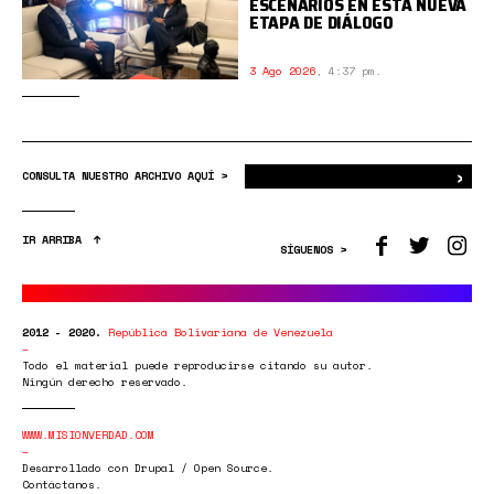
ESCENARIOS EN ESTA NUEVA
ETAPA DE DIÁLOGO
3 Ago 2026
,
4:37 pm.
›
Bus
CONSULTA NUESTRO ARCHIVO AQUÍ >
IR ARRIBA
SÍGUENOS >
2012 - 2020.
República Bolivariana de Venezuela
Todo el material puede reproducirse citando su autor.
Ningún derecho reservado.
WWW.MISIONVERDAD.COM
Desarrollado con Drupal / Open Source.
Contáctanos.