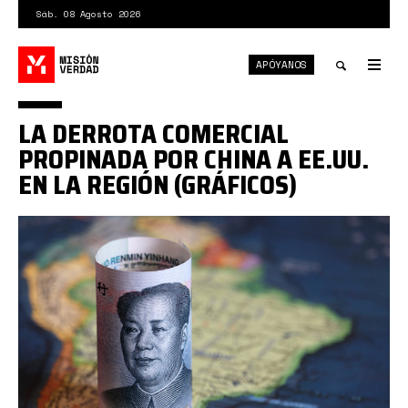
Pasar
Sáb. 08 Agosto 2026
al
contenido
APÓYANOS
principal
Tog
nav
Toggle
LA DERROTA COMERCIAL
search
PROPINADA POR CHINA A EE.UU.
EN LA REGIÓN (GRÁFICOS)
china
suramerica.png