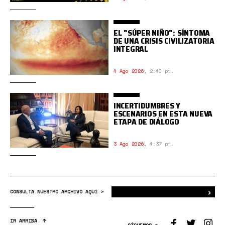
EL "SÚPER NIÑO": SÍNTOMA
DE UNA CRISIS CIVILIZATORIA
INTEGRAL
4 Ago 2026
,
2:40 pm.
INCERTIDUMBRES Y
ESCENARIOS EN ESTA NUEVA
ETAPA DE DIÁLOGO
3 Ago 2026
,
4:37 pm.
›
Bus
CONSULTA NUESTRO ARCHIVO AQUÍ >
IR ARRIBA