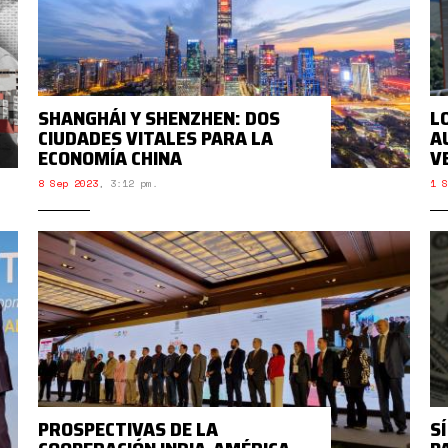
SHANGHÁI Y SHENZHEN: DOS
L
CIUDADES VITALES PARA LA
A
ECONOMÍA CHINA
V
8 Sep 2023
,
3:12 pm.
1 S
PROSPECTIVAS DE LA
S