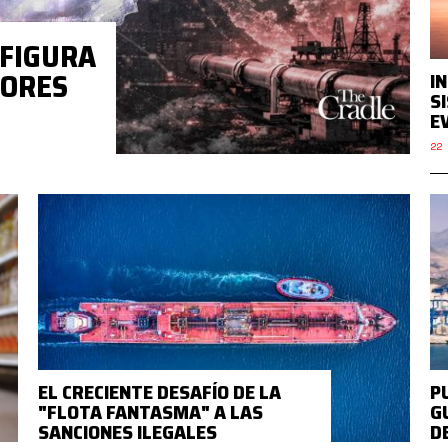
NFIGURA
DORES
I
S
E
22 
EL CRECIENTE DESAFÍO DE LA
P
"FLOTA FANTASMA" A LAS
G
SANCIONES ILEGALES
D