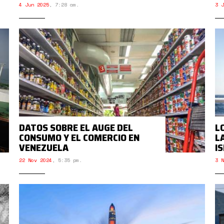
4 Jun 2025
,
7:28 am.
3 J
DATOS SOBRE EL AUGE DEL
L
CONSUMO Y EL COMERCIO EN
L
VENEZUELA
I
22 Nov 2024
,
5:35 pm.
3 N