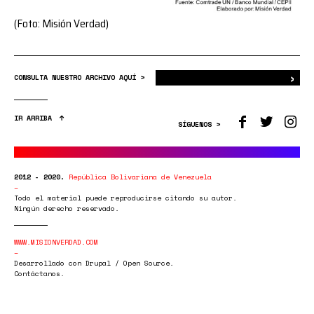
(Foto: Misión Verdad)
›
Bus
CONSULTA NUESTRO ARCHIVO AQUÍ >
IR ARRIBA
SÍGUENOS >
2012 - 2020.
República Bolivariana de Venezuela
Todo el material puede reproducirse citando su autor.
Ningún derecho reservado.
WWW.MISIONVERDAD.COM
Desarrollado con Drupal / Open Source.
Contáctanos.