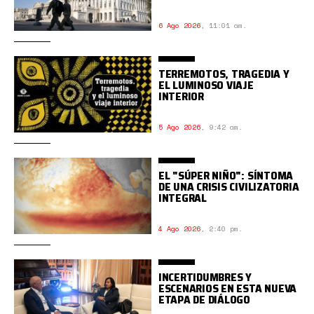
6 Ago 2026
,
11:01 am.
TERREMOTOS, TRAGEDIA Y
EL LUMINOSO VIAJE
INTERIOR
5 Ago 2026
,
9:42 am.
EL "SÚPER NIÑO": SÍNTOMA
DE UNA CRISIS CIVILIZATORIA
INTEGRAL
4 Ago 2026
,
2:40 pm.
INCERTIDUMBRES Y
ESCENARIOS EN ESTA NUEVA
ETAPA DE DIÁLOGO