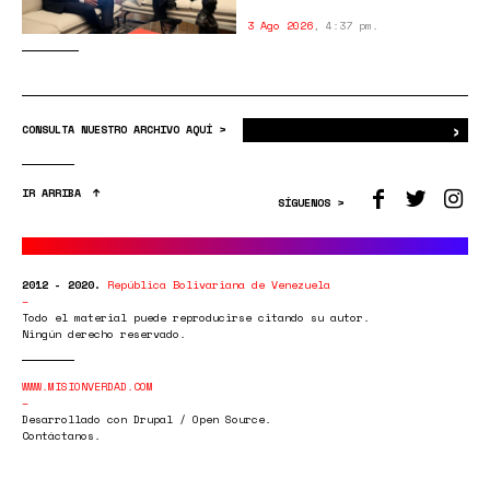
3 Ago 2026
,
4:37 pm.
›
Bus
CONSULTA NUESTRO ARCHIVO AQUÍ >
IR ARRIBA
SÍGUENOS >
2012 - 2020.
República Bolivariana de Venezuela
Todo el material puede reproducirse citando su autor.
Ningún derecho reservado.
WWW.MISIONVERDAD.COM
Desarrollado con Drupal / Open Source.
Contáctanos.