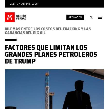
Pasar
Vie. 07 Agosto 2026
al
contenido
APÓYANOS
principal
Tog
nav
Toggle
DILEMAS ENTRE LOS COSTOS DEL FRACKING Y LAS
GANANCIAS DEL BIG OIL
search
FACTORES QUE LIMITAN LOS
GRANDES PLANES PETROLEROS
DE TRUMP
DB0000.png