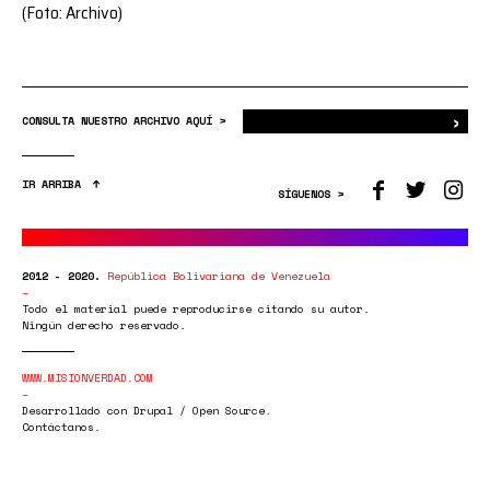
(Foto: Archivo)
›
Bus
CONSULTA NUESTRO ARCHIVO AQUÍ >
IR ARRIBA
SÍGUENOS >
2012 - 2020.
República Bolivariana de Venezuela
Todo el material puede reproducirse citando su autor.
Ningún derecho reservado.
WWW.MISIONVERDAD.COM
Desarrollado con Drupal / Open Source.
Contáctanos.