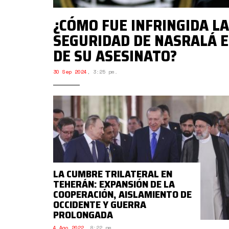
¿CÓMO FUE INFRINGIDA LA
SEGURIDAD DE NASRALÁ E
DE SU ASESINATO?
30 Sep 2024
,
3:25 pm.
LA CUMBRE TRILATERAL EN
TEHERÁN: EXPANSIÓN DE LA
COOPERACIÓN, AISLAMIENTO DE
OCCIDENTE Y GUERRA
PROLONGADA
4 Ago 2022
,
8:22 pm.