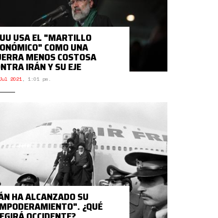
UU USA EL "MARTILLO
ONÓMICO" COMO UNA
UERRA MENOS COSTOSA
NTRA IRÁN Y SU EJE
Jul 2021
,
1:01 pm.
ÁN HA ALCANZADO SU
MPODERAMIENTO". ¿QUÉ
EGIRÁ OCCIDENTE?