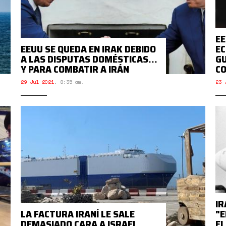
EE
EEUU SE QUEDA EN IRAK DEBIDO
EC
A LAS DISPUTAS DOMÉSTICAS…
G
Y PARA COMBATIR A IRÁN
CO
29 Jul 2021
,
8:35 am.
23 
IR
LA FACTURA IRANÍ LE SALE
"E
DEMASIADO CARA A ISRAEL
EL