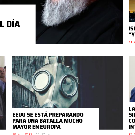
L DÍA
IS
"Y
11 
LA
EEUU SE ESTÁ PREPARANDO
SI
PARA UNA BATALLA MUCHO
CO
MAYOR EN EUROPA
IN
28 Mar 2022
,
10:17 am.
28 