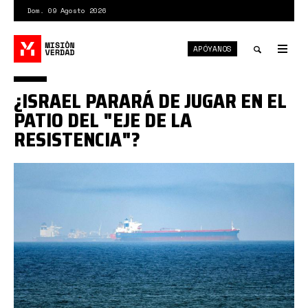
Pasar
Dom. 09 Agosto 2026
al
contenido
APÓYANOS
principal
Tog
nav
Toggle
¿ISRAEL PARARÁ DE JUGAR EN EL
search
PATIO DEL "EJE DE LA
RESISTENCIA"?
oman.jpg