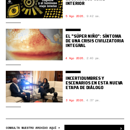
INTERIOR
5 Ago 2026
,
9:42 am.
EL "SÚPER NIÑO": SÍNTOMA
DE UNA CRISIS CIVILIZATORIA
INTEGRAL
4 Ago 2026
,
2:40 pm.
INCERTIDUMBRES Y
ESCENARIOS EN ESTA NUEVA
ETAPA DE DIÁLOGO
3 Ago 2026
,
4:37 pm.
›
Bus
CONSULTA NUESTRO ARCHIVO AQUÍ >