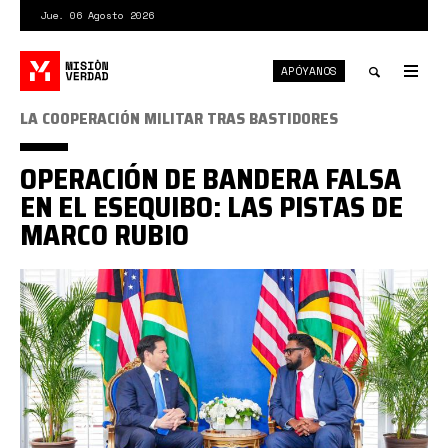
Pasar
Jue. 06 Agosto 2026
al
contenido
APÓYANOS
principal
Tog
nav
Toggle
LA COOPERACIÓN MILITAR TRAS BASTIDORES
search
OPERACIÓN DE BANDERA FALSA
EN EL ESEQUIBO: LAS PISTAS DE
MARCO RUBIO
rubioali.jpg