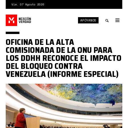
Pasar
Vie. 07 Agosto 2026
al
contenido
APÓYANOS
principal
Tog
nav
Toggle
OFICINA DE LA ALTA
search
COMISIONADA DE LA ONU PARA
LOS DDHH RECONOCE EL IMPACTO
DEL BLOQUEO CONTRA
VENEZUELA (INFORME ESPECIAL)
0*5K_IBmw2Mieq4dJA.jpg