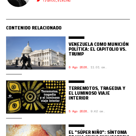
franco_vielma
CONTENIDO RELACIONADO
VENEZUELA COMO MUNICIÓN
POLÍTICA: EL CAPITOLIO VS.
TRUMP
6 Ago 2026
,
11:01 am.
TERREMOTOS, TRAGEDIA Y
EL LUMINOSO VIAJE
INTERIOR
5 Ago 2026
,
9:42 am.
EL "SÚPER NIÑO": SÍNTOMA