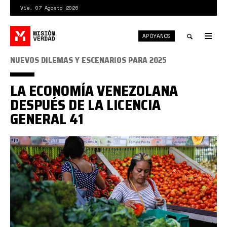
Pasar
Vie. 07 Agosto 2026
al
contenido
APÓYANOS
principal
Tog
nav
Toggle
NUEVOS DILEMAS Y ESCENARIOS PARA 2025
search
LA ECONOMÍA VENEZOLANA
DESPUÉS DE LA LICENCIA
GENERAL 41
PDVSA
2025.jpg