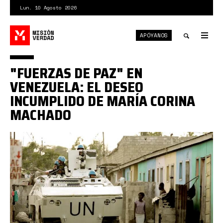
Pasar
Lun. 10 Agosto 2026
al
contenido
APÓYANOS
principal
Tog
nav
Toggle
"FUERZAS DE PAZ" EN
search
VENEZUELA: EL DESEO
INCUMPLIDO DE MARÍA CORINA
MACHADO
onu.jpg