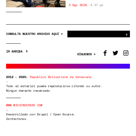
3 Ago 2026
,
4:37 pm.
›
Bus
CONSULTA NUESTRO ARCHIVO AQUÍ >
IR ARRIBA
SÍGUENOS >
2012 - 2020.
República Bolivariana de Venezuela
Todo el material puede reproducirse citando su autor.
Ningún derecho reservado.
WWW.MISIONVERDAD.COM
Desarrollado con Drupal / Open Source.
Contáctanos.