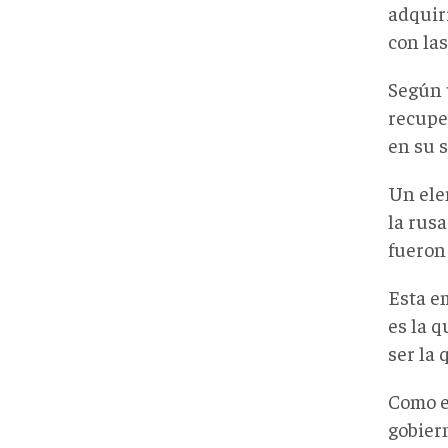
adquir
con la
Según 
recuper
en su s
Un ele
la rus
fueron
Esta e
es la 
ser la 
Como es
gobier