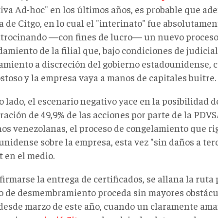
tiva Ad-hoc" en los últimos años, es probable que ad
 de Citgo, en lo cual el "interinato" fue absolutamen
atrocinando —con fines de lucro— un nuevo proceso
miento de la filial que, bajo condiciones de judicial
amiento a discreción del gobierno estadounidense, 
stoso y la empresa vaya a manos de capitales buitre.
o lado, el escenario negativo yace en la posibilidad d
ración de 49,9% de las acciones por parte de la PDV
os venezolanas, el proceso de congelamiento que rig
nidense sobre la empresa, esta vez "sin daños a terce
t en el medio.
irmarse la entrega de certificados, se allana la ruta 
o de desmembramiento proceda sin mayores obstácul
 desde marzo de este año, cuando un claramente ama