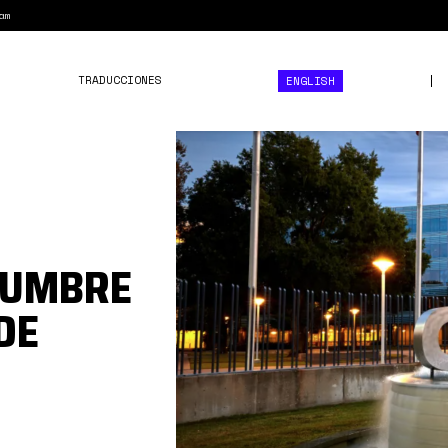
am
TRADUCCIONES
ENGLISH
Citgo
Holding.png
DUMBRE
DE