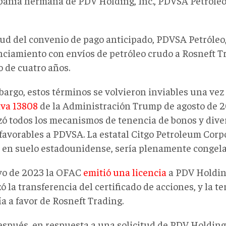
pañía hermana de PDV Holding, Inc., PDVSA Petróleo, 
tud del convenio de pago anticipado, PDVSA Petróleo,
anciamiento con envíos de petróleo crudo a Rosneft 
o de cuatro años.
bargo, estos términos se volvieron inviables una vez
iva 13808
de la Administración Trump de agosto de 20
zó todos los mecanismos de tenencia de bonos y dive
avorables a PDVSA. La estatal Citgo Petroleum Corpor
en suelo estadounidense, sería plenamente congelad
o de 2023 la OFAC
emitió una licencia
a PDV Holding
ó la transferencia del certificado de acciones, y la t
a a favor de Rosneft Trading.
espués, en respuesta a una solicitud de PDV Holding,