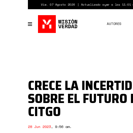
Pasar
Vie. 07 Agosto 2026
Actualizado ayer a las 11:01 
al
contenido
principal
AUTORES
Toggle
navigation
CRECE LA INCERTI
SOBRE EL FUTURO 
CITGO
28 Jun 2023
,
9:56 am
.