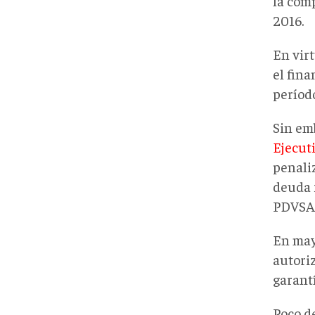
la com
2016.
En vir
el fin
períod
Sin em
Ejecut
penali
deuda f
PDVSA 
En may
autoriz
garantí
Poco d