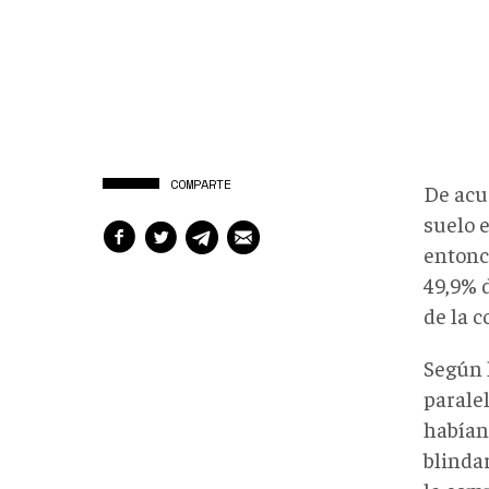
COMPARTE
De acu
suelo 
entonc
49,9% d
de la 
Según 
parale
habían
blinda