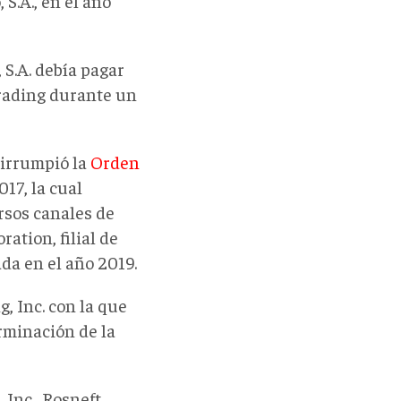
S.A., en el año
 S.A. debía pagar
Trading durante un
 irrumpió la
Orden
17, la cual
rsos canales de
ation, filial de
a en el año 2019.
, Inc. con la que
erminación de la
 Inc., Rosneft