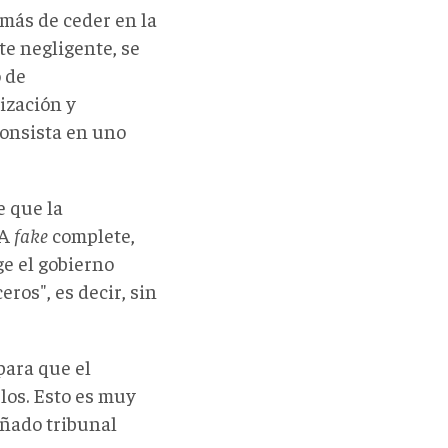
emás de ceder en la
te negligente, se
 de
ización y
consista en uno
e que la
SA
fake
complete,
e el gobierno
ros", es decir, sin
para que el
os. Esto es muy
ñado tribunal