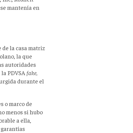
 se mantenía en
 de la casa matriz
olano, la que
as autoridades
e la PDVSA
fake,
urgida durante el
es o marco de
cho menos si hubo
rable a ella,
 garantías