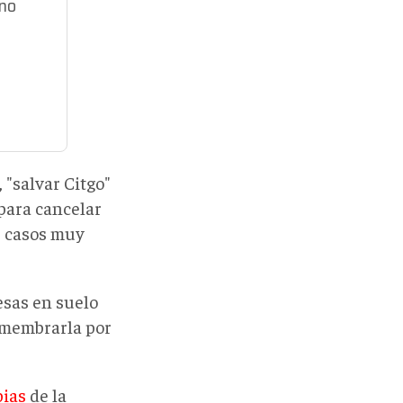
ino
, "salvar Citgo"
 para cancelar
os casos muy
esas en suelo
smembrarla por
bias
de la