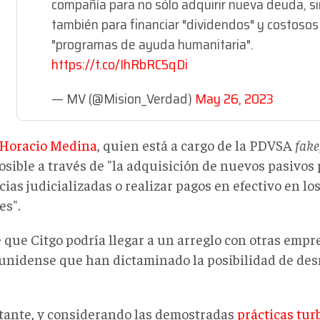
compañía para no sólo adquirir nueva deuda, s
también para financiar "dividendos" y costosos
"programas de ayuda humanitaria".
https://t.co/IhRbRC5qDi
— MV (@Mision_Verdad)
May 26, 2023
Horacio Medina
, quien está a cargo de la PDVSA
fake
osible a través de "la adquisición de nuevos pasivos
ias judicializadas o realizar pagos en efectivo en l
es".
 que Citgo podría llegar a un arreglo con otras empr
unidense que han dictaminado la posibilidad de de
tante, y considerando las demostradas
prácticas tur