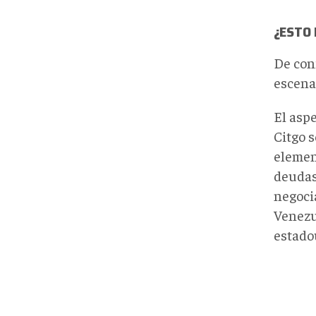
¿ESTO 
De con
escena
El asp
Citgo s
element
deudas
negoci
Venezu
estado