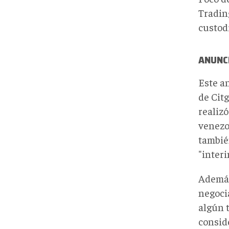
Tradin
custod
ANUNC
Este a
de Citg
realiz
venezo
tambié
"interi
Además
negoci
algún t
consid