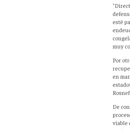
"Direc
defensa
esté p
endeuda
congel
muy co
Por otr
recupe
en man
estadou
Rosnef
De conf
proces
viable