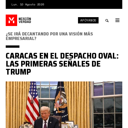
Pasar
Lun. 10 Agosto 2026
al
contenido
APÓYANOS
principal
Tog
nav
Toggle
¿SE IRÁ DECANTANDO POR UNA VISIÓN MÁS
EMPRESARIAL?
search
CARACAS EN EL DESPACHO OVAL:
LAS PRIMERAS SEÑALES DE
TRUMP
trump.jpg