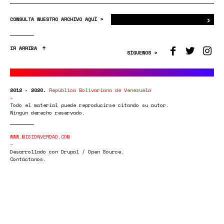
›
Bus
CONSULTA NUESTRO ARCHIVO AQUÍ >
IR ARRIBA
SÍGUENOS >
2012 - 2020.
República Bolivariana de Venezuela
Todo el material puede reproducirse citando su autor.
Ningún derecho reservado.
WWW.MISIONVERDAD.COM
Desarrollado con Drupal / Open Source.
Contáctanos.