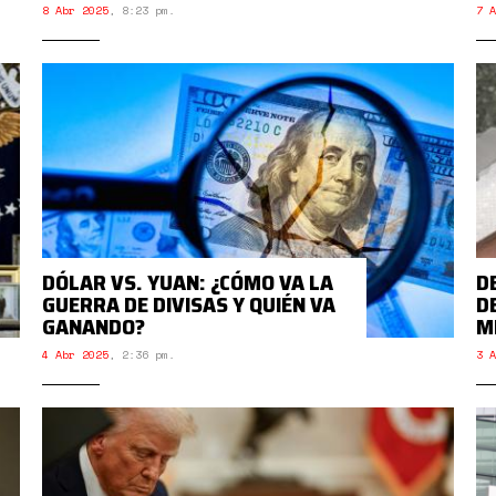
8 Abr 2025
,
8:23 pm.
7 A
DÓLAR VS. YUAN: ¿CÓMO VA LA
D
GUERRA DE DIVISAS Y QUIÉN VA
D
GANANDO?
M
4 Abr 2025
,
2:36 pm.
3 A