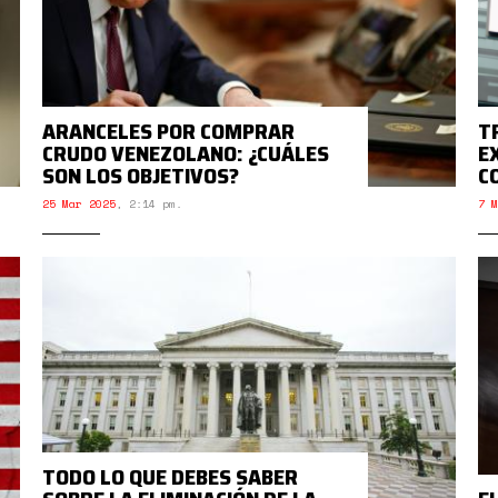
ARANCELES POR COMPRAR
T
CRUDO VENEZOLANO: ¿CUÁLES
E
SON LOS OBJETIVOS?
C
25 Mar 2025
,
2:14 pm.
7 M
TODO LO QUE DEBES SABER