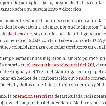
eporte Rojas explora la expansión de dichas células,
ogantes sobre su surgimiento y dirección.
ué momento estas estructuras comenzaron a fundar c
es donde operaban y, además, por qué lo hicieron?". E
ista
destaca
que, según informes de inteligencia a lo
ón comenzó en 2020, con la intervención de la DEA y
áfico colombiano para controlar territorios en el paí
 tiempo, estas bandas migraron al ámbito político, u
ás notorio en
el escenario postelectoral del 28J
, cua
en de Aragua y del Tren del Llano jugaron un
papel
d
ionar en hechos de confrontación cuyo
saldo
contemp
ón civil y daños materiales a infraestructuras públic
mo, la
operación terrorista
desarticulada recienteme
bjetivo el magnicidio del presidente Maduro y otras 