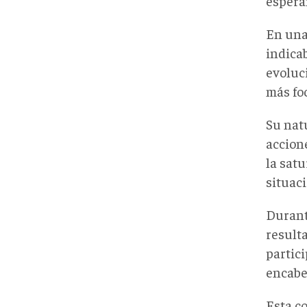
espera
En un
indica
evoluc
más fo
Su natu
accion
la satu
situaci
Durante
result
partic
encabe
Esta c