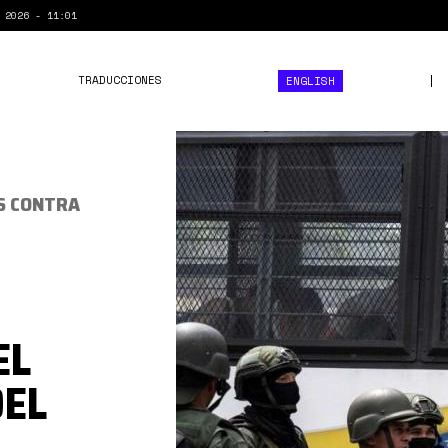
 2026 - 11:01
TRADUCCIONES
ENGLISH
Tocoron
S CONTRA
EL
EL