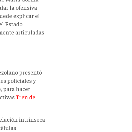
lar la ofensiva
puede explicar el
el Estado
mente articuladas
nezolano presentó
es policiales y
e, para hacer
ictivas
Tren de
elación intrínseca
células