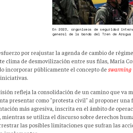
En 2023, organismos de seguridad inter
general de la banda del Tren de Aragu
esfuerzo por reajustar la agenda de cambio de régim
te clima de desmovilización entre sus filas, María 
do incorporar públicamente el concepto de
swarming
iniciativas.
isión refleja la consolidación de un camino que va m
enta presentar como "protesta civil" al proponer una
ntación más agresiva, inscrita en el ámbito de opera
r, mientras se utiliza el discurso sobre derechos hu
restrar las posibles limitaciones que sufran las acc