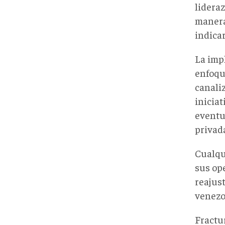
lideraz
manera
indicar
La imp
enfoqu
canali
iniciat
eventu
privad
Cualqu
sus op
reajus
venezo
Fractu