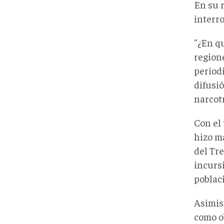
En su r
interr
"¿En q
region
period
difusi
narcotr
Con el
hizo m
del Tr
incurs
poblaci
Asimis
como o