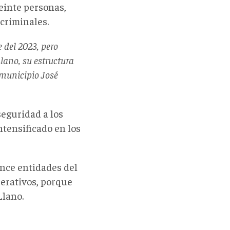
einte personas,
 criminales.
 del 2023, pero
Llano, su estructura
 municipio José
seguridad a los
tensificado en los
once entidades del
perativos, porque
Llano.