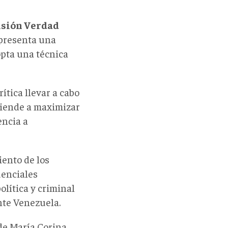
sión Verdad
presenta una
opta una técnica
ítica llevar a cabo
tiende a maximizar
encia a
iento de los
uenciales
olítica y criminal
nte Venezuela.
de María Corina