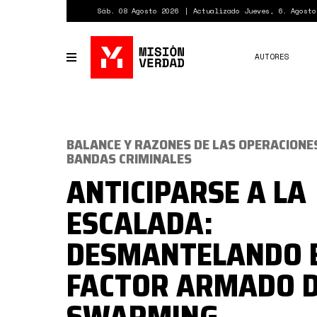
Pasar
Sáb. 08 Agosto 2026
Actualizado Jueves, 6. Agosto
al
contenido
principal
AUTORES
Toggle
navigation
BALANCE Y RAZONES DE LAS OPERACIONE
BANDAS CRIMINALES
ANTICIPARSE A LA
ESCALADA:
DESMANTELANDO 
FACTOR ARMADO D
SWARMING