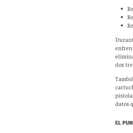
Re
Re
Re
Durant
enfrent
elimina
dos tr
Tambié
cartuc
pistola
datos 
EL PUN