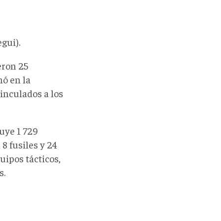
gui).
eron 25
nó en la
vinculados a los
uye 1 729
8 fusiles y 24
uipos tácticos,
s.