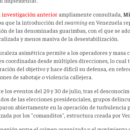
n implementar.
a
investigación anterior
ampliamente consultada,
Mi
ba que la introducción del
swarming
en Venezuela re
ión de las denominadas guarimbas, con el que se ad
calizada y menos masiva de la desestabilización.
raleza asimétrica permite a los operadores y masa cr
es coordinadas desde múltiples direcciones, lo cual 
ración del objetivo y hace difícil su defensa, en refer
ones de sabotaje o violencia callejera.
 los eventos del 29 y 30 de julio, tras el desconocim
ados de las elecciones presidenciales, grupos delinc
iparon abiertamente en la operación de turbulencia p
zada por los "comanditos", estructura creada por Ve
onexión entre el crimen organizado y el movimiento 