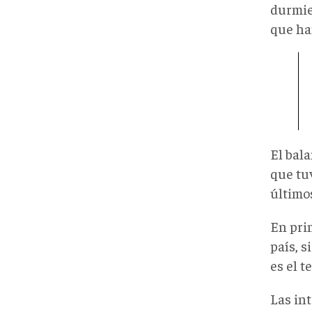
durmie
que ha
El bal
que tu
último
En pri
país, s
es el t
Las in