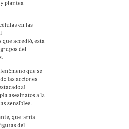
 y plantea
élulas en las
l
s que accedió, esta
 grupos del
s.
n fenómeno que se
ndo las acciones
estacado
al
la asesinatos a la
as sensibles.
nte, que tenía
figuras del