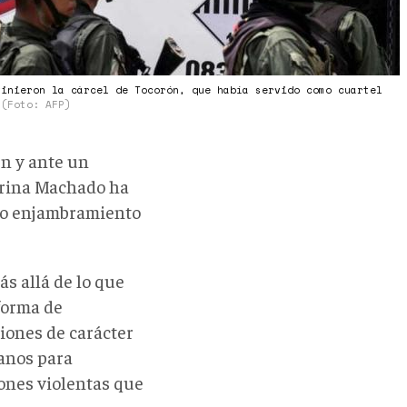
vinieron la cárcel de Tocorón, que había servido como cuartel
a
(Foto: AFP)
en y ante un
Corina Machado ha
o enjambramiento
ás allá de lo que
 forma de
ciones de carácter
manos para
iones violentas que