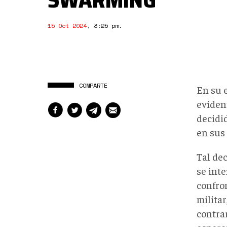
15 Oct 2024
,
3:25 pm
.
COMPARTE
En su 
eviden
decidi
en sus 
Tal dec
se int
confro
milita
contrar