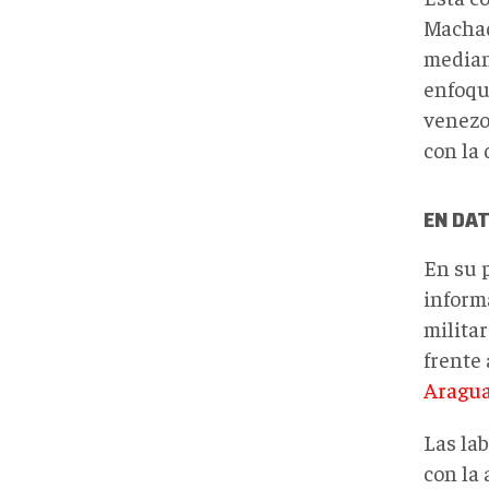
Machado
median
enfoqu
venezo
con la 
EN DA
En su 
informa
militar
frente 
Aragua
Las la
con la 