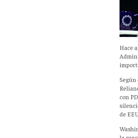
Hace a
Admini
import
Según
Relian
con PD
silenci
de EEU
Washin
la gaso