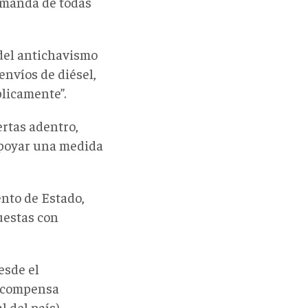
emanda de todas
 del antichavismo
nvíos de diésel,
blicamente”.
ertas adentro,
apoyar una medida
ento de Estado,
uestas con
esde el
recompensa
 del país),