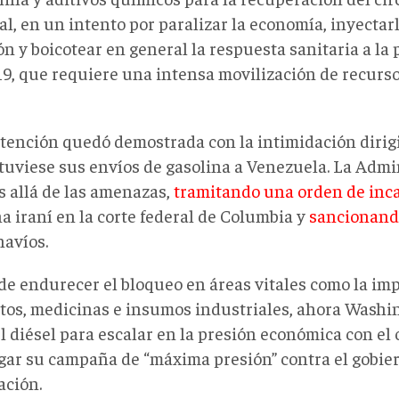
l, en un intento por paralizar la economía, inyectarl
ón y boicotear en general la respuesta sanitaria a l
19, que requiere una intensa movilización de recurso
ntención quedó demostrada con la intimidación dirigi
tuviese sus envíos de gasolina a Venezuela. La Adm
s allá de las amenazas,
tramitando una orden de inc
a iraní en la corte federal de Columbia y
sancionando
navíos.
de endurecer el bloqueo en áreas vitales como la im
tos, medicinas e insumos industriales, ahora Washi
l diésel para escalar en la presión económica con el 
gar su campaña de “máxima presión” contra el gobie
ación.