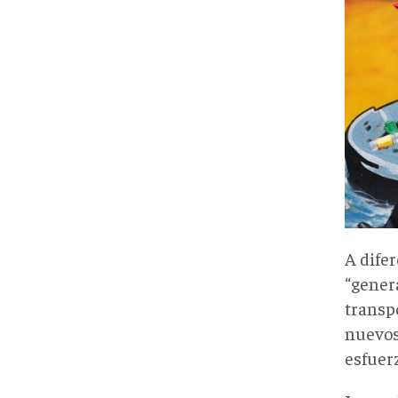
A difer
“genera
transpo
nuevos
esfuer