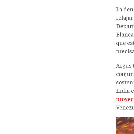
La den
relajar
Depart
Blanca
que es
precisa
Argus 
conjun
sosten
India 
proyec
Venezu