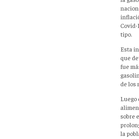
naciona
inflaci
Covid-
tipo.
Esta i
que de
fue má
gasolin
de los 
Luego 
alimen
sobre e
prolon
la pobl