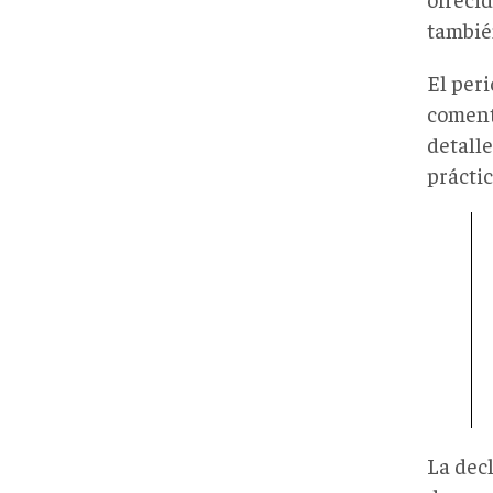
también
El peri
coment
detalle
prácti
La dec