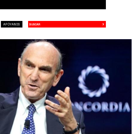
›
Buscar
APÓYANOS
Myg.jpeg