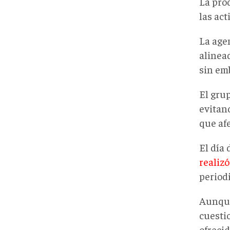
La pro
las ac
La age
alinea
sin emb
El gru
evitan
que afe
El día 
realizó
period
Aunque
cuesti
ofreci