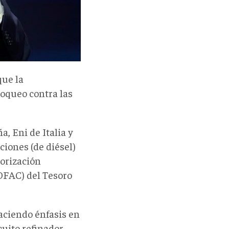
que la
oqueo contra las
a, Eni de Italia y
ciones (de diésel)
orización
(OFAC) del Tesoro
haciendo énfasis en
cuito refinador