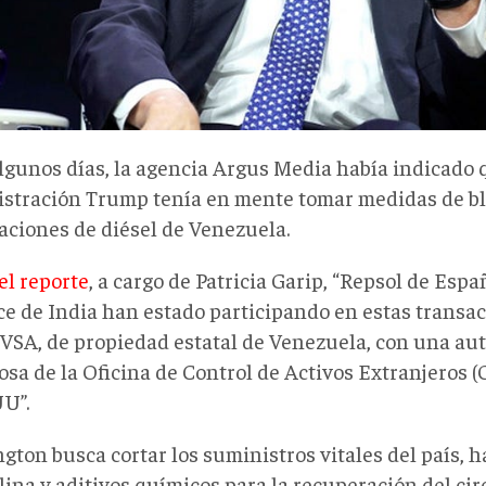
lgunos días, la agencia Argus Media había indicado 
stración Trump tenía en mente tomar medidas de bl
aciones de diésel de Venezuela.
el reporte
, a cargo de Patricia Garip, “Repsol de Españ
ce de India han estado participando en estas transac
VSA, de propiedad estatal de Venezuela, con una aut
osa de la Oficina de Control de Activos Extranjeros 
U”.
gton busca cortar los suministros vitales del país, 
lina y aditivos químicos para la recuperación del cir