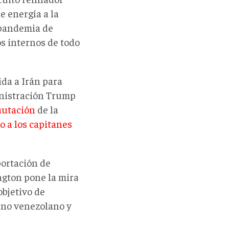
e energía a la
a pandemia de
s internos de todo
da a Irán para
inistración Trump
autación
de la
 a los capitanes
portación de
ngton pone la mira
objetivo de
rno venezolano y