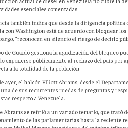
ducción actual de diésel en Venezuela no cubre la d
tividades esenciales comentadas.
ncia también indica que desde la dirigencia política
da con Washington está de acuerdo con bloquear los e
argo, “reconocen en silencio el riesgo de decirlo pú
po de Guaidó gestiona la agudización del bloqueo pu
do exponerse públicamente al rechazo del país por 
cta a la totalidad de la población.
de ayer, el halcón Elliott Abrams, desde el Departam
una de sus recurrentes ruedas de preguntas y resp
istas respecto a Venezuela.
 Abrams se refirió a un variado temario, que trató d
onamiento de las parlamentarias hasta la reciente 
da por Maikel Moreno (presidente del máximo tribunal