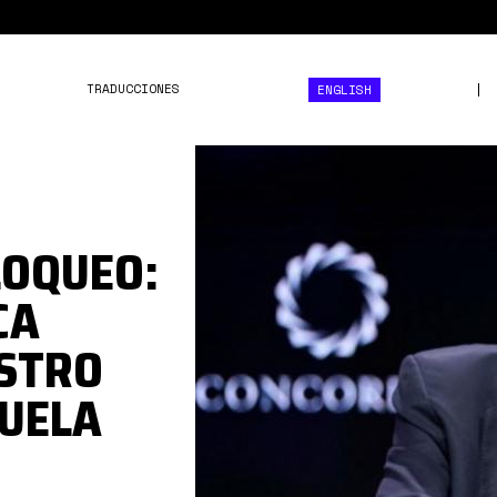
TRADUCCIONES
ENGLISH
1*gZSuMVWPFV9nscUGz41
LOQUEO:
CA
ISTRO
ZUELA