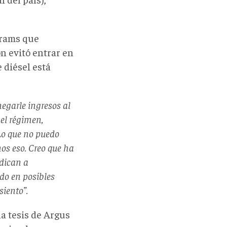
Abrams que
n evitó entrar en
e diésel está
negarle ingresos al
el régimen,
 Lo que no puedo
os eso. Creo que ha
edican a
do en posibles
siento”.
a tesis de Argus