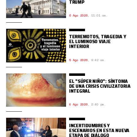
TRUMP
6 Ago 2026
,
11:01 am.
TERREMOTOS, TRAGEDIA Y
EL LUMINOSO VIAJE
INTERIOR
5 Ago 2026
,
9:42 am.
EL "SÚPER NIÑO": SÍNTOMA
DE UNA CRISIS CIVILIZATORIA
INTEGRAL
4 Ago 2026
,
2:40 pm.
INCERTIDUMBRES Y
ESCENARIOS EN ESTA NUEVA
ETAPA DE DIÁLOGO