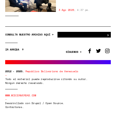
3 Ago 2026
,
4:37 pm.
›
Bus
CONSULTA NUESTRO ARCHIVO AQUÍ >
IR ARRIBA
SÍGUENOS >
2012 - 2020.
República Bolivariana de Venezuela
Todo el material puede reproducirse citando su autor.
Ningún derecho reservado.
WWW.MISIONVERDAD.COM
Desarrollado con Drupal / Open Source.
Contáctanos.