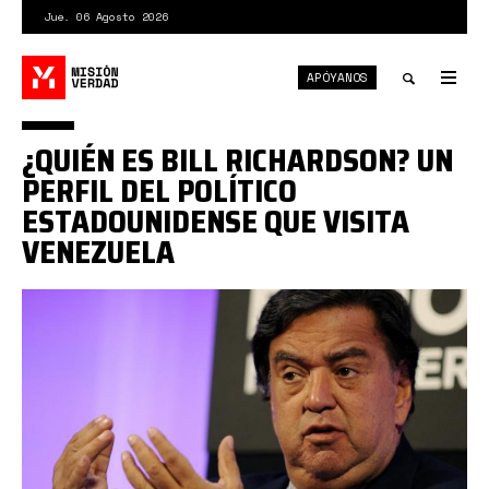
Pasar
Jue. 06 Agosto 2026
al
contenido
APÓYANOS
principal
Tog
nav
Toggle
¿QUIÉN ES BILL RICHARDSON? UN
search
PERFIL DEL POLÍTICO
ESTADOUNIDENSE QUE VISITA
VENEZUELA
1*myQg6EBPafvt50z0AdOl7Q.jpeg