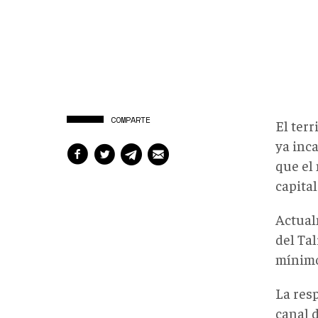
COMPARTE
El terr
ya inca
que el
capital
Actual
del Ta
mínimo
La res
canal 