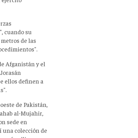
erzas
l", cuando su
 metros de las
ocedimientos".
de Afganistán y el
-Jorasán
 ellos definen a
s".
oeste de Pakistán,
Shahab al-Mujahir,
on sede en
sí una colección de