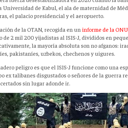
la Universidad de Kabul, el ala de maternidad de Méd
as, el palacio presidencial y el aeropuerto.
ación de la OTAN, recogida en un
informe de la ONU
de 2 mil 200 yijadistas al ISIS-J, divididos en pequ
cativamente, la mayoría absoluta son no afganos: ira
íes, pakistaníes, uzbekos, chechenos y uigures.
dadero peligro es que el ISIS-J funcione como una es
po ex talibanes disgustados o señores de la guerra r
certados sin lugar adonde ir.
ic-
e-
asan-
orism-