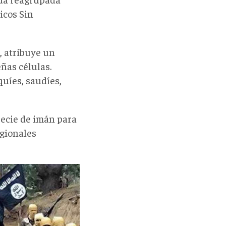
icos Sin
, atribuye un
eñas células.
quíes, saudíes,
pecie de imán para
egionales