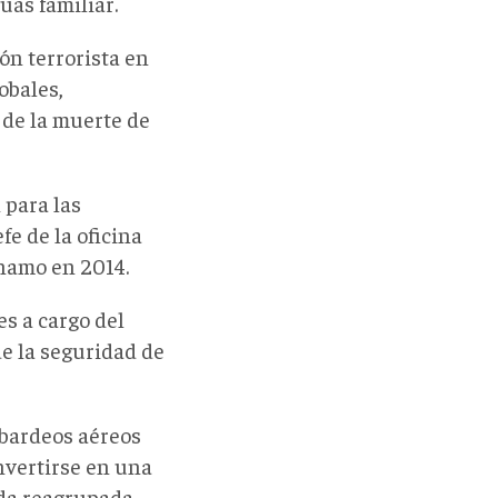
uas familiar.
ón terrorista en
obales,
 de la muerte de
 para las
fe de la oficina
ánamo en 2014.
es a cargo del
de la seguridad de
mbardeos aéreos
nvertirse en una
nda reagrupada