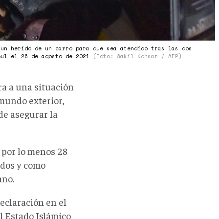
 un herido de un carro para que sea atendido tras las dos
bul el 26 de agosto de 2021
(Foto: Wakil Kohsar / AFP)
ra a una situación
 mundo exterior,
de asegurar la
 por lo menos 28
ados y como
ano.
eclaración en el
l Estado Islámico