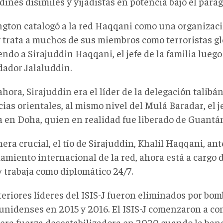
ines disímiles y yijadistas en potencia bajo el parag
gton catalogó a la red Haqqani como una organizaci
y trata a muchos de sus miembros como terroristas gl
ndo a Sirajuddin Haqqani, el jefe de la familia luego
dador Jalaluddin.
hora, Sirajuddin era el líder de la delegación talibán
ias orientales, al mismo nivel del Mulá Baradar, el je
ca en Doha, quien en realidad fue liberado de Guant
ra crucial, el tío de Sirajuddin, Khalil Haqqani, ant
amiento internacional de la red, ahora está a cargo 
y trabaja como diplomático 24/7.
teriores líderes del ISIS-J fueron eliminados por bo
unidenses en 2015 y 2016. El ISIS-J comenzaron a co
era fuerza desestabilizadora en 2020 cuando la ba