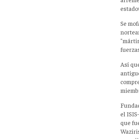
estado
Se mof
norteam
"márti
fuerza
Así que
antigu
compre
miembro
Fundad
el ISIS
que fu
Waziris