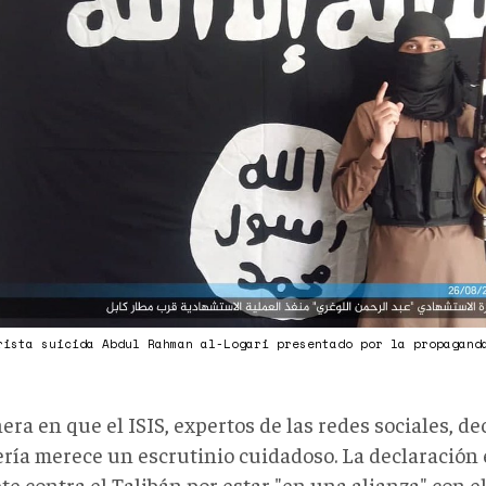
rista suicida Abdul Rahman al-Logari presentado por la propagan
ra en que el ISIS, expertos de las redes sociales, de
ería merece un escrutinio cuidadoso. La declaració
e contra el Talibán por estar "en una alianza" con el