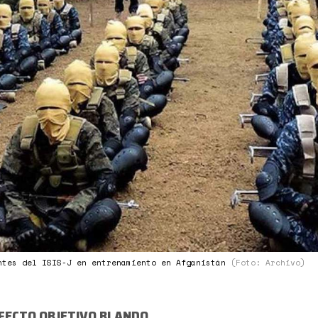
anistan.jpg
ntes del ISIS-J en entrenamiento en Afganistán
(Foto: Archivo)
FECTO OBJETIVO BLANDO