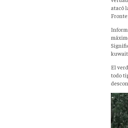
atacó 
Fronter
Inform
máximo 
Signifi
kuwait
El ver
todo ti
descon
Islam
Stat
Khor
Terr