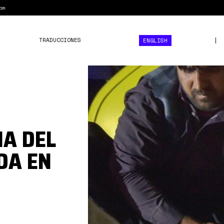
am
TRADUCCIONES
ENGLISH
Afghanistan-
Kabul-
Airport-
Bombing-
IA DEL
August-
26-
DA EN
2021.jpg