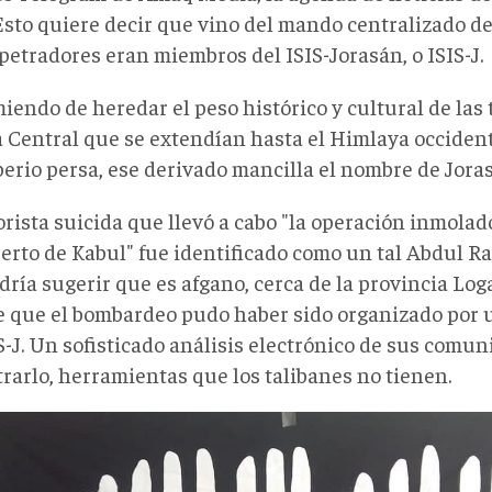
 Esto quiere decir que vino del mando centralizado d
petradores eran miembros del ISIS-Jorasán, o ISIS-J.
endo de heredar el peso histórico y cultural de las 
a Central que se extendían hasta el Himlaya occident
perio persa, ese derivado mancilla el nombre de Jora
orista suicida que llevó a cabo "la operación inmolad
erto de Kabul" fue identificado como un tal Abdul R
dría sugerir que es afgano, cerca de la provincia Log
e que el bombardeo pudo haber sido organizado por u
S-J. Un sofisticado análisis electrónico de sus comu
rarlo, herramientas que los talibanes no tienen.
XcGXoAApnv4.jpeg