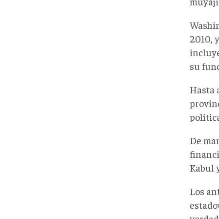
muyajid
Washin
2010, 
incluye
su fun
Hasta a
provinc
políti
De mane
financi
Kabul 
Los an
estado
verdad