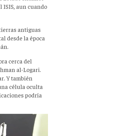
el ISIS, aun cuando
tierras antiguas
al desde la época
sán.
ora cerca del
ahman al-Logari.
ar. Y también
na célula oculta
nicaciones podría