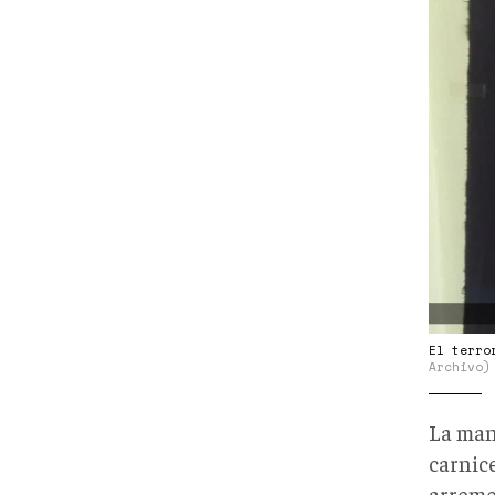
El terro
Archivo)
La mane
carnic
arremet