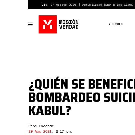
Pasar
Vie. 07 Agosto 2026
Actualizado ayer a las 11:01 
al
contenido
principal
AUTORES
Toggle
navigation
¿QUIÉN SE BENEFIC
BOMBARDEO SUICI
KABUL?
Pepe Escobar
29 Ago 2021
,
2:17 pm
.