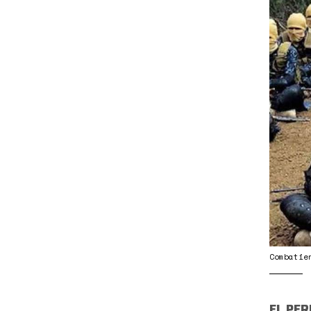
Afgh
Combatie
EL PER