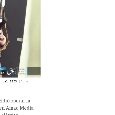
da del ISIS
(Foto:
cidió operar la
n en Amaq Media
 ejército