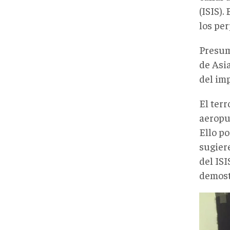
(ISIS).
los per
Presumi
de Asi
del im
El terr
aeropu
Ello po
sugier
del ISI
demost
E9vY