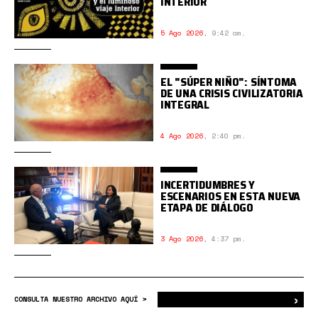
INTERIOR
5 Ago 2026
,
9:42 am.
EL "SÚPER NIÑO": SÍNTOMA
DE UNA CRISIS CIVILIZATORIA
INTEGRAL
4 Ago 2026
,
2:40 pm.
INCERTIDUMBRES Y
ESCENARIOS EN ESTA NUEVA
ETAPA DE DIÁLOGO
3 Ago 2026
,
4:37 pm.
›
Bus
CONSULTA NUESTRO ARCHIVO AQUÍ >