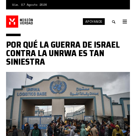
Pasar
Vie. 07 Agosto 2026
al
contenido
APÓYANOS
principal
Tog
nav
Toggle
POR QUÉ LA GUERRA DE ISRAEL
search
CONTRA LA UNRWA ES TAN
SINIESTRA
United_Nations_Relief_and_Works_Agency_