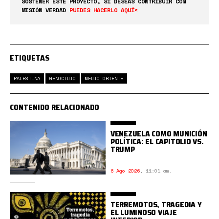
SOSTENER ESTE PROYECTO, SI DESEAS CONTRIBUIR CON
MISIÓN VERDAD
PUEDES HACERLO AQUÍ<
ETIQUETAS
PALESTINA
GENOCIDIO
MEDIO ORIENTE
CONTENIDO RELACIONADO
VENEZUELA COMO MUNICIÓN
POLÍTICA: EL CAPITOLIO VS.
TRUMP
6 Ago 2026
,
11:01 am.
TERREMOTOS, TRAGEDIA Y
EL LUMINOSO VIAJE