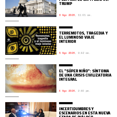
TRUMP
6 Ago 2026
,
11:01 am.
TERREMOTOS, TRAGEDIA Y
EL LUMINOSO VIAJE
INTERIOR
5 Ago 2026
,
9:42 am.
EL "SÚPER NIÑO": SÍNTOMA
DE UNA CRISIS CIVILIZATORIA
INTEGRAL
4 Ago 2026
,
2:40 pm.
INCERTIDUMBRES Y
ESCENARIOS EN ESTA NUEVA