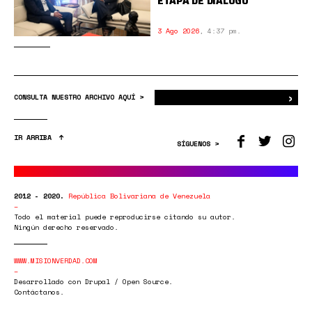
ETAPA DE DIÁLOGO
3 Ago 2026
,
4:37 pm.
›
Bus
CONSULTA NUESTRO ARCHIVO AQUÍ >
IR ARRIBA
SÍGUENOS >
2012 - 2020.
República Bolivariana de Venezuela
Todo el material puede reproducirse citando su autor.
Ningún derecho reservado.
WWW.MISIONVERDAD.COM
Desarrollado con Drupal / Open Source.
Contáctanos.