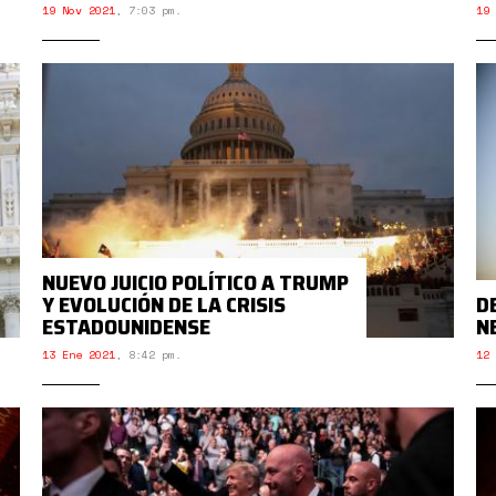
19 Nov 2021
,
7:03 pm.
19 
NUEVO JUICIO POLÍTICO A TRUMP
Y EVOLUCIÓN DE LA CRISIS
D
ESTADOUNIDENSE
N
13 Ene 2021
,
8:42 pm.
12 