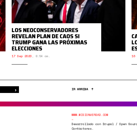
LOS NEOCONSERVADORES
REVELAN PLAN DE CAOS SI
C
TRUMP GANA LAS PRÓXIMAS
L
ELECCIONES
E
17 Sep 2020
,
8:54 am.
16 
›
Buscar
IR ARRIBA
WWW.MISIONVERDAD.COM
Desarrollado con Drupal / Open Sour
Contáctanos.