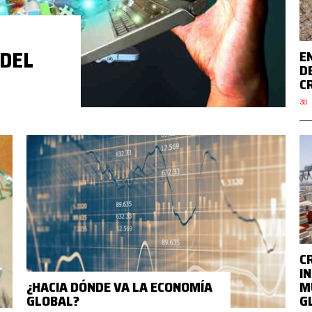
 DEL
E
D
C
30 
C
I
¿HACIA DÓNDE VA LA ECONOMÍA
M
GLOBAL?
G