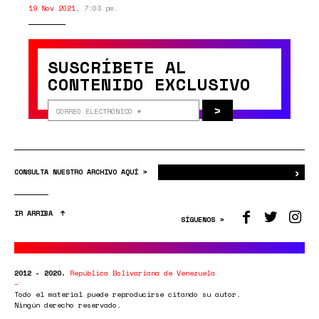
19 Nov 2021
,
7:03 pm.
SUSCRÍBETE AL
CONTENIDO EXCLUSIVO
>
›
Bus
CONSULTA NUESTRO ARCHIVO AQUÍ >
IR ARRIBA
SÍGUENOS >
2012 - 2020.
República Bolivariana de Venezuela
Todo el material puede reproducirse citando su autor.
Ningún derecho reservado.