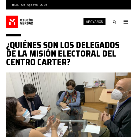
Pasar
Mié. 05 Agosto 2026
al
contenido
APÓYANOS
principal
Tog
nav
Toggle
¿QUIÉNES SON LOS DELEGADOS
search
DE LA MISIÓN ELECTORAL DEL
CENTRO CARTER?
centro
carter.jpg