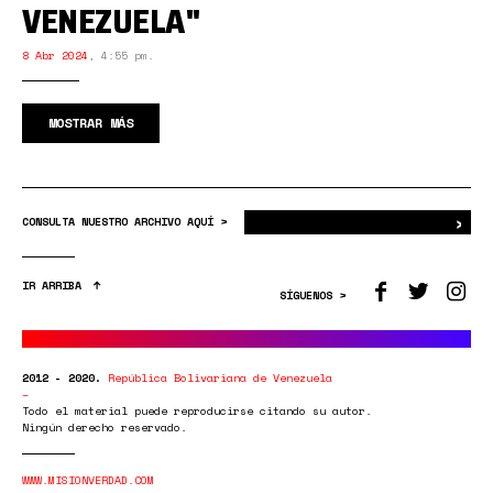
VENEZUELA"
8 Abr 2024
,
4:55 pm.
MOSTRAR MÁS
›
Bus
CONSULTA NUESTRO ARCHIVO AQUÍ >
IR ARRIBA
SÍGUENOS >
2012 - 2020.
República Bolivariana de Venezuela
Todo el material puede reproducirse citando su autor.
Ningún derecho reservado.
WWW.MISIONVERDAD.COM