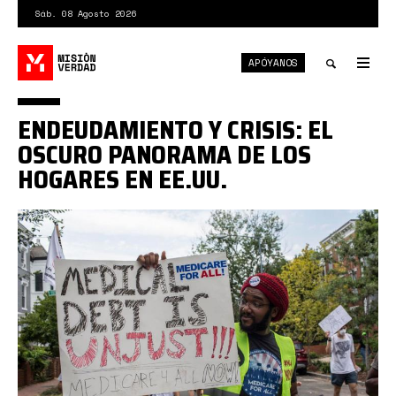
Pasar
Sáb. 08 Agosto 2026
al
contenido
APÓYANOS
principal
Tog
nav
Toggle
ENDEUDAMIENTO Y CRISIS: EL
search
OSCURO PANORAMA DE LOS
HOGARES EN EE.UU.
photo_5048697515322485598_y
(1).jpg