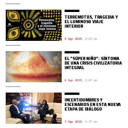
TERREMOTOS, TRAGEDIA Y
EL LUMINOSO VIAJE
INTERIOR
5 Ago 2026
,
9:42 am.
EL "SÚPER NIÑO": SÍNTOMA
DE UNA CRISIS CIVILIZATORIA
INTEGRAL
4 Ago 2026
,
2:40 pm.
INCERTIDUMBRES Y
ESCENARIOS EN ESTA NUEVA
ETAPA DE DIÁLOGO
3 Ago 2026
,
4:37 pm.