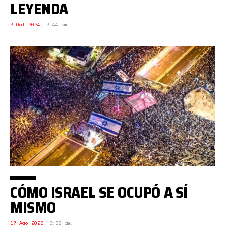
LEYENDA
3 Oct 2024
,
3:44 pm.
CÓMO ISRAEL SE OCUPÓ A SÍ
MISMO
17 Ago 2023
,
3:38 pm.