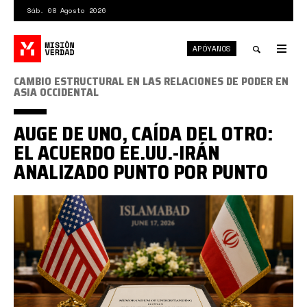
Pasar
Sáb. 08 Agosto 2026
al
contenido
APÓYANOS
principal
Tog
nav
Toggle
CAMBIO ESTRUCTURAL EN LAS RELACIONES DE PODER EN
ASIA OCCIDENTAL
search
AUGE DE UNO, CAÍDA DEL OTRO:
EL ACUERDO EE.UU.-IRÁN
ANALIZADO PUNTO POR PUNTO
memorando
de
islamabad