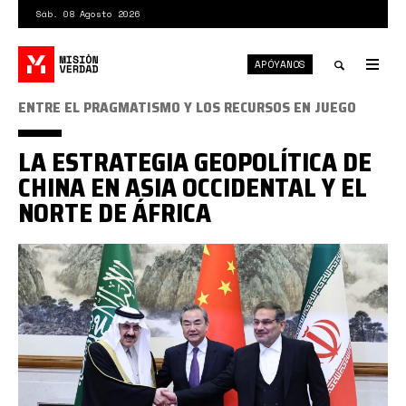
Pasar
Sáb. 08 Agosto 2026
al
contenido
APÓYANOS
principal
Tog
nav
Toggle
ENTRE EL PRAGMATISMO Y LOS RECURSOS EN JUEGO
search
LA ESTRATEGIA GEOPOLÍTICA DE
CHINA EN ASIA OCCIDENTAL Y EL
NORTE DE ÁFRICA
IRAN-
SAUDI-
DIPLOMACY-
CHINA.jpg