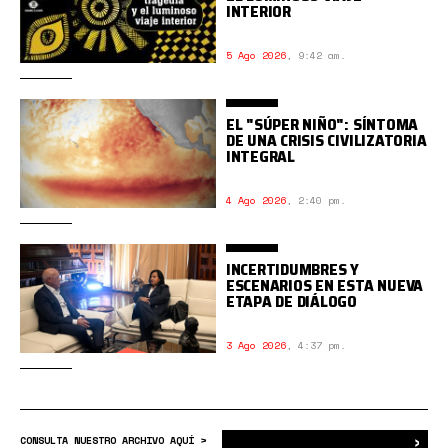
INTERIOR
5 Ago 2026
,
9:42 am.
EL "SÚPER NIÑO": SÍNTOMA
DE UNA CRISIS CIVILIZATORIA
INTEGRAL
4 Ago 2026
,
2:40 pm.
INCERTIDUMBRES Y
ESCENARIOS EN ESTA NUEVA
ETAPA DE DIÁLOGO
3 Ago 2026
,
4:37 pm.
›
Bus
CONSULTA NUESTRO ARCHIVO AQUÍ >