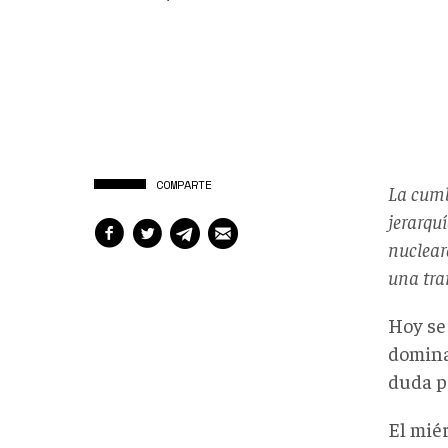
COMPARTE
La cumb
jerarqu
nuclear
una tra
Hoy se 
domina
duda pr
El mié