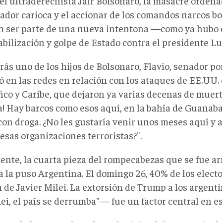
 el ultraderechista Jair Bolsonaro, la masacre ordena
ador carioca y el accionar de los comandos narcos bo
n ser parte de una nueva intentona —como ya hubo
bilización y golpe de Estado contra el presidente Lu
rás uno de los hijos de Bolsonaro, Flavio, senador po
ó en las redes en relación con los ataques de EE.UU.
fico y Caribe, que dejaron ya varias decenas de muert
a! Hay barcos como esos aquí, en la bahía de Guanab
 con droga. ¿No les gustaría venir unos meses aquí y
esas organizaciones terroristas?".
ente, la cuarta pieza del rompecabezas que se fue a
 la puso Argentina. El domingo 26, 40% de los electo
n de Javier Milei. La extorsión de Trump a los argent
ei, el país se derrumba"— fue un factor central en e