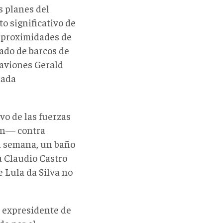
s planes del
o significativo de
as proximidades de
ado de barcos de
aaviones Gerald
mada
vo de las fuerzas
ión— contra
ta semana, un baño
a Claudio Castro
e Lula da Silva no
 expresidente de