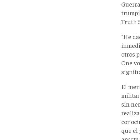
Guerra
trumpi
Truth S
"He da
inmedi
otros 
One vo
signifi
El mens
milita
sin ne
realiza
conoci
que el
aparta 