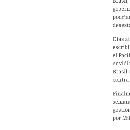
Brasil,
gobern
podría
desesta
Días at
escribi
el Pací
envidi
Brasil
contra 
Finalm
semana
gestió
por Mil