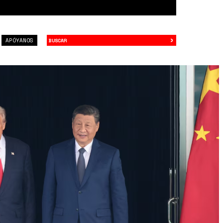
›
Buscar
APÓYANOS