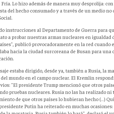
 Fría. Lo hizo además de manera muy desprolija: con 
sta del hecho consumado y a través de un medio no of
ocial.
do instrucciones al Departamento de Guerra para q
ato a probar nuestras armas nucleares en igualdad 
países", publicó provocadoramente en la red cuando e
laba hacia la ciudad surcoreana de Busan para una 
cación.
aje estaba dirigido, desde ya, también a Rusia, la m
r del mundo en el campo nuclear. El Kremlin respond
rvios: "El presidente Trump mencionó que otros país
ndo pruebas nucleares. Rusia no las ha realizado ni 
miento de que otros países lo hubieran hecho (…) Qui
 presidente Putin ha reiterado en muchas ocasiones: 
de la moratoria, Rusia también lo hará", declaró el v