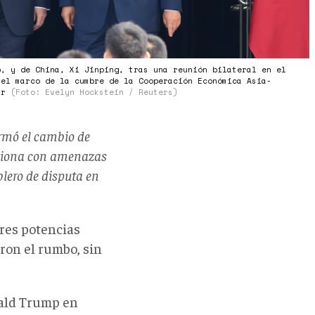
p, y de China, Xi Jinping, tras una reunión bilateral en el
 el marco de la cumbre de la Cooperación Económica Asia-
Sur
(Foto: Evelyn Hockstein / Reuters)
irmó el cambio de
cciona con amenazas
blero de disputa en
tres potencias
on el rumbo, sin
nald Trump en