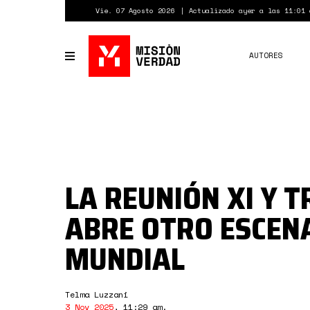
Pasar
Vie. 07 Agosto 2026
Actualizado ayer a las 11:01 
al
contenido
principal
AUTORES
Toggle
navigation
LA REUNIÓN XI Y 
ABRE OTRO ESCEN
MUNDIAL
Telma Luzzani
3 Nov 2025
,
11:29 am
.