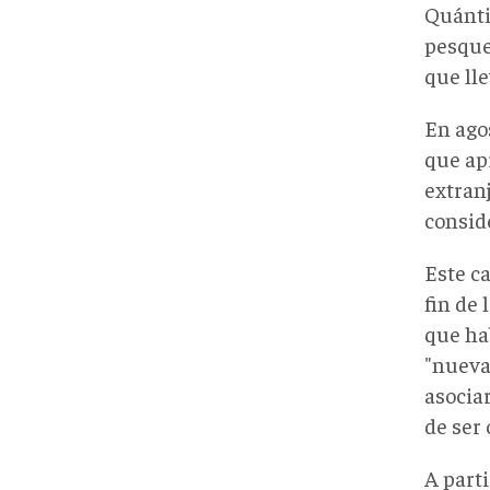
Quánti
pesquer
que ll
En ago
que ap
extranj
consid
Este c
fin de 
que ha
"nueva
asociar
de ser 
A parti