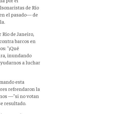
da por el
lsonaristas de Río
 en el pasado— de
la.
r Río de Janeiro,
 contra barcos en
os: "¡Qué
ara, inundando
 ayudarnos a luchar
rmando esta
res refrendaron la
inos —"si no votan
se resultado.