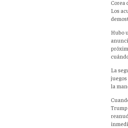
Corea d
Los acu
demost
Hubo un
anunció
próxim
cuándo 
La seg
juegos
la mano
Cuando
Trump 
reanud
inmedi