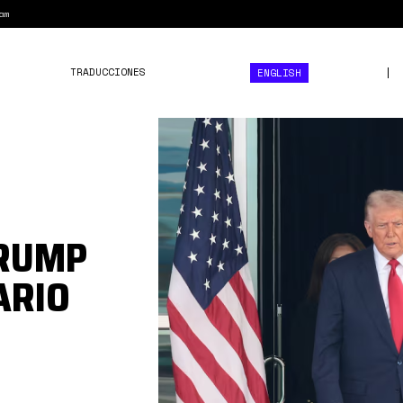
am
TRADUCCIONES
ENGLISH
xi
trump
busan
TRUMP
ARIO