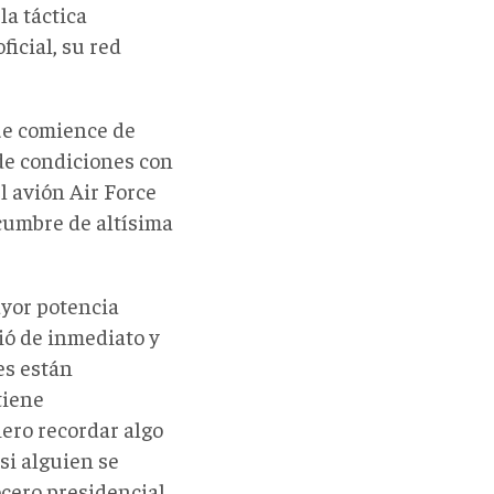
la táctica
icial, su red
ue comience de
de condiciones con
l avión Air Force
cumbre de altísima
ayor potencia
ió de inmediato y
es están
tiene
ero recordar algo
si alguien se
ocero presidencial