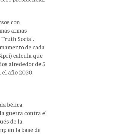
rsos con
 más armas
 Truth Social.
armamento de cada
Sipri) calcula que
dos alrededor de 5
n el año 2030.
da bélica
la guerra contra el
ués de la
p en la base de