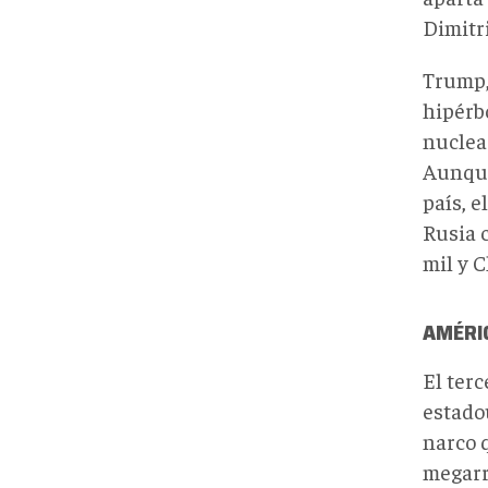
Dimitr
Trump,
hipérbo
nuclear
Aunque
país, e
Rusia 
mil y C
AMÉRIC
El terc
estadou
narco 
megarr