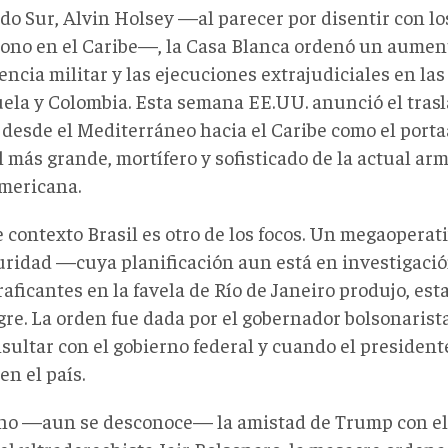
o Sur, Alvin Holsey —al parecer por disentir con lo
ono en el Caribe—, la Casa Blanca ordenó un aument
encia militar y las ejecuciones extrajudiciales en l
ela y Colombia. Esta semana EE.UU. anunció el trasl
 desde el Mediterráneo hacia el Caribe como el port
l más grande, mortífero y sofisticado de la actual ar
mericana.
 contexto Brasil es otro de los focos. Un megaoperati
uridad —cuya planificación aun está en investigac
aficantes en la favela de Río de Janeiro produjo, es
gre. La orden fue dada por el gobernador bolsonarist
sultar con el gobierno federal y cuando el president
en el país.
 no —aun se desconoce— la amistad de Trump con el