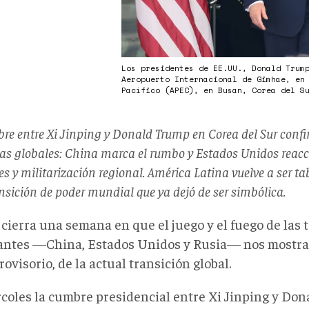
Los presidentes de EE.UU., Donald Trum
Aeropuerto Internacional de Gimhae, en
Pacífico (APEC), en Busan, Corea del 
re entre Xi Jinping y Donald Trump en Corea del Sur conf
ías globales: China marca el rumbo y Estados Unidos rea
es y militarización regional. América Latina vuelve a ser ta
nsición de poder mundial que ya dejó de ser simbólica.
cierra una semana en que el juego y el fuego de las 
ntes —China, Estados Unidos y Rusia— nos mostrar
ovisorio, de la actual transición global.
rcoles la cumbre presidencial entre Xi Jinping y Do