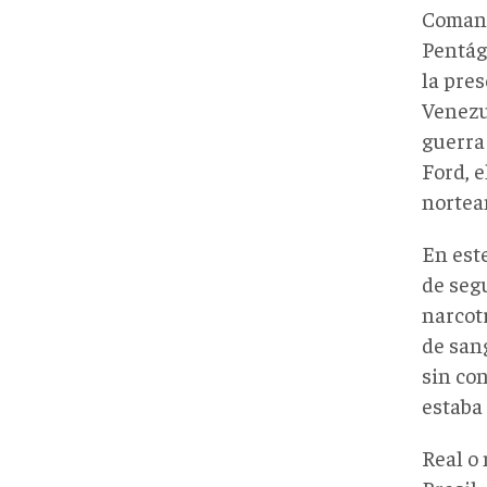
Comand
Pentág
la pres
Venezu
guerra
Ford, e
nortea
En este
de seg
narcotr
de san
sin con
estaba 
Real o