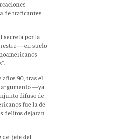
arcaciones
a de traficantes
 secreta por la
errestre— en suelo
atinoamericanos
".
 años 90, tras el
 un argumento —ya
njunto difuso de
ricanos fue la de
os delitos dejaran
del jefe del