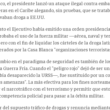
co, el presidente lanzó un ataque ilegal contra emb
as en el Caribe alegando, sin pruebas, que se tratab
evaban droga a EE.UU.
sto el Ejecutivo había emitido una orden presidencial
robaba el uso de la fuerza militar —aérea, naval y t
ero con el fin de liquidar los cárteles de la droga l
erados por la Casa Blanca "organizaciones terroristas
ambio en el paradigma de seguridad es también de los
la Guerra Fría. Cuando el "peligro rojo" dejó de ser
bía desaparecido la URSS—, fue sustituido por un co
s amenazas". La más efectiva para los fines norteame
 el narcotráfico con el terrorismo y permitir que est
competencia policial para pasar a la órbita militar.
r del supuesto tráfico de drogas y renuncia mediante 