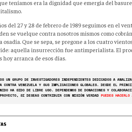
que teníamos era la dignidad que emergía del basure
italismo.
ños del 27 y 28 de febrero de 1989 seguimos en el ve
den se vuelque contra nosotros mismos como cobrán
 osadía. Que se sepa, se pregone a los cuatro viento
ide: aquella insurrección fue antimperialista. El pro
s hoy arranca de esos días.
OS UN GRUPO DE INVESTIGADORES INDEPENDIENTES DEDICADOS A ANALIZA
A CONTRA VENEZUELA Y SUS IMPLICACIONES GLOBALES. DESDE EL PRINCI
NIDO HA SIDO DE LIBRE USO. DEPENDEMOS DE DONACIONES Y COLABORACI
PROYECTO, SI DESEAS CONTRIBUIR CON MISIÓN VERDAD
PUEDES HACERLO 
TAS