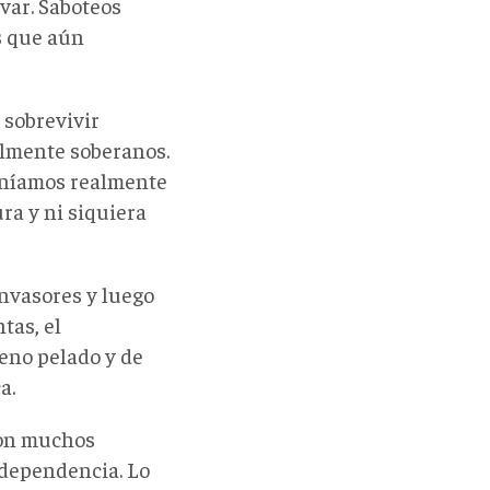
ívar. Saboteos
s que aún
 sobrevivir
almente soberanos.
teníamos realmente
ra y ni siquiera
invasores y luego
tas, el
reno pelado y de
a.
con muchos
ndependencia. Lo