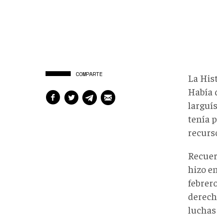
COMPARTE
La Hist
Había 
larguí
tenía 
recurs
Recuer
hizo e
febrero
derecho
luchas