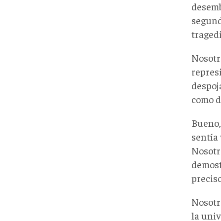
desembo
segund
tragedi
Nosotr
represi
despoja
como di
Bueno, 
sentía 
Nosotr
demost
preciso
Nosotr
la univ