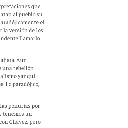
rpretaciones que
batan al pueblo su
aradójicamente el
r la versión de los
tundente llamarlo
alista. Aun
e una rebelión
rialismo yanqui
. Lo paradójico,
las penurias por
ue tenemos un
 con Chávez, pero