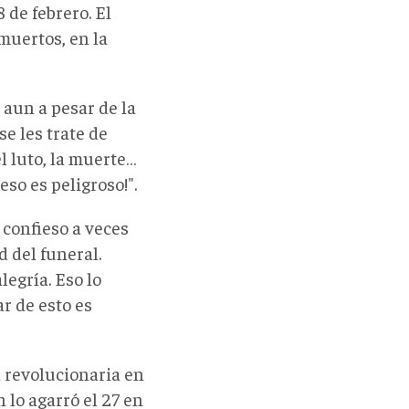
 de febrero. El
muertos, en la
 aun a pesar de la
e les trate de
el luto, la muerte…
so es peligroso!".
 confieso a veces
d del funeral.
egría. Eso lo
r de esto es
 revolucionaria en
n lo agarró el 27 en