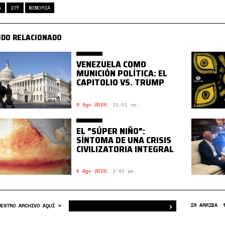
A
27F
MEMORIA
IDO RELACIONADO
VENEZUELA COMO
MUNICIÓN POLÍTICA: EL
CAPITOLIO VS. TRUMP
6 Ago 2026
,
11:01 am.
EL "SÚPER NIÑO":
SÍNTOMA DE UNA CRISIS
CIVILIZATORIA INTEGRAL
4 Ago 2026
,
2:40 pm.
›
Buscar
IR ARRIBA
UESTRO ARCHIVO AQUÍ >