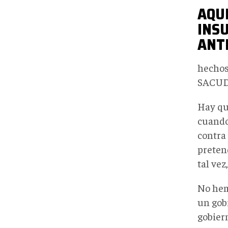
AQU
INS
ANT
hechos 
SACUDÓ
Hay qu
cuando
contra
preten
tal ve
No hem
un gob
gobier