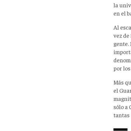
la uni
en el b
Al esc
vez de
gente. 
import
denomi
por los
Más qu
el Gua
magnit
sólo a 
tantas 