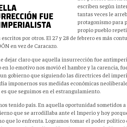
ELLA
escriben según inte
URRECCIÓN FUE
tantas veces le arre
IMPERIALISTA
protagonismo para p
propio pueblo repeti
escritos por otros. El 27 y 28 de febrero es más con
N en vez de Caracazo.
e dejar claro que aquella insurrección fue antimperi
 en lo emotivo nos movió el hambre y la carencia, fu
 un gobierno que siguiendo las directrices del impe
día imponernos sus medidas económicas neoliberales
z, es que seguimos en el estrangulamiento.
os tenido país. En aquella oportunidad sometidos a 
ierno que se arrodillaba ante el Imperio y hoy porq
no que lo enfrenta. Logramos tomar el poder político