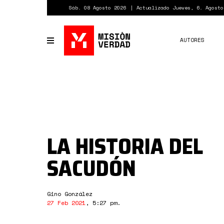
Pasar
Sáb. 08 Agosto 2026
Actualizado Jueves, 6. Agosto
al
contenido
principal
AUTORES
Toggle
navigation
LA HISTORIA DEL
SACUDÓN
Gino González
27 Feb 2021
,
5:27 pm
.