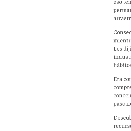
eso ten
perman
arrast
Consec
mientr
Les di
industr
hábitos
Era com
compre
conocim
paso no
Descub
recurs