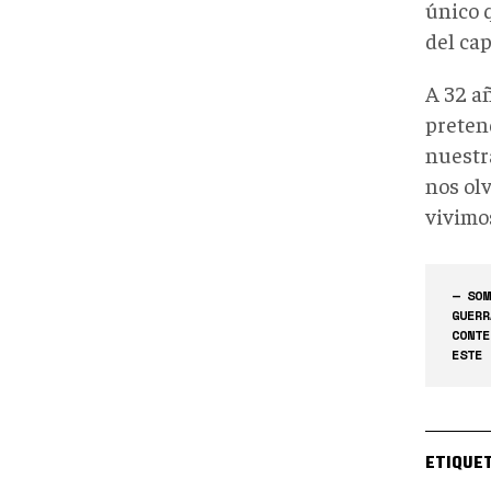
único 
del cap
A 32 a
preten
nuestra
nos olv
vivimo
— SOM
GUERR
CONTE
ESTE 
ETIQUE