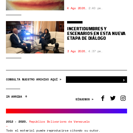
4 Ago 2026
,
2:40 pm.
INCERTIDUMBRES Y
ESCENARIOS EN ESTA NUEVA
ETAPA DE DIÁLOGO
3 Ago 2026
,
4:37 pm.
›
Bus
CONSULTA NUESTRO ARCHIVO AQUÍ >
IR ARRIBA
SÍGUENOS >
2012 - 2020.
República Bolivariana de Venezuela
Todo el material puede reproducirse citando su autor.