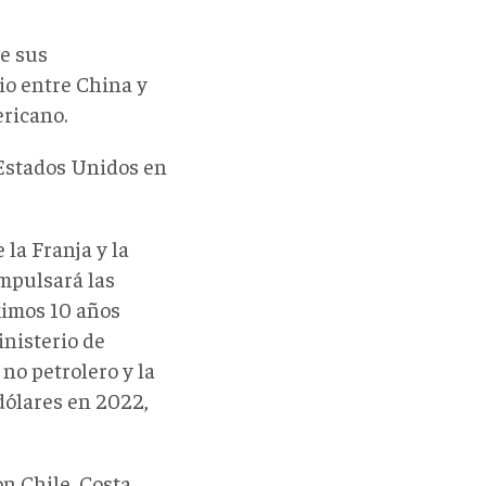
de sus
io entre China y
ericano.
 Estados Unidos en
 la Franja y la
impulsará las
ximos 10 años
inisterio de
no petrolero y la
 dólares en 2022,
n Chile, Costa