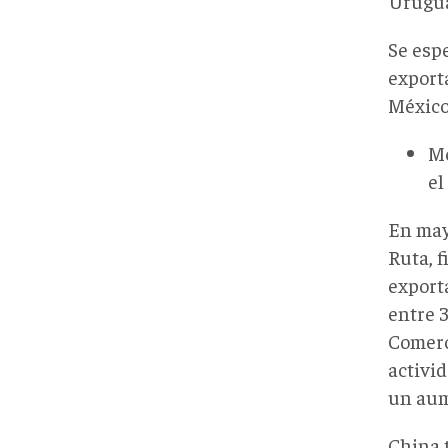
Urugua
Se esp
export
México 
Mé
el
En mayo
Ruta, 
export
entre 3
Comerc
activid
un aum
China 