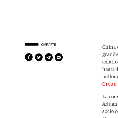
COMPARTE
China 
grande
asiátic
hasta 
millon
Group
.
La con
Aduana
socio c