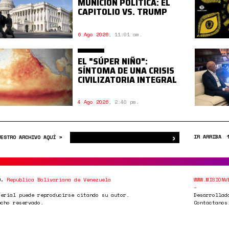
MUNICIÓN POLÍTICA: EL
CAPITOLIO VS. TRUMP
6 Ago 2026
,
11:01 am.
EL "SÚPER NIÑO":
SÍNTOMA DE UNA CRISIS
CIVILIZATORIA INTEGRAL
4 Ago 2026
,
2:40 pm.
›
Buscar
IR ARRIBA
UESTRO ARCHIVO AQUÍ >
0.
República Bolivariana de Venezuela
WWW.MISIONV
terial puede reproducirse citando su autor.
Desarrollad
echo reservado.
Contáctanos