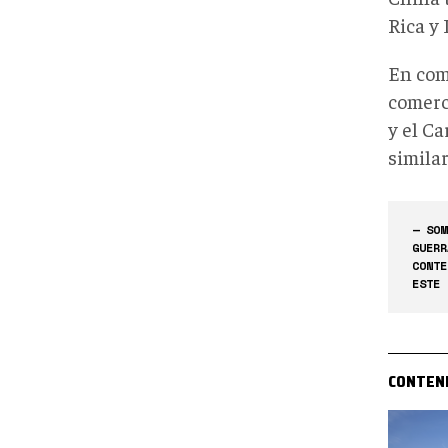
Rica y
En com
comerc
y el C
similar
— SOM
GUERR
CONTE
ESTE 
CONTEN