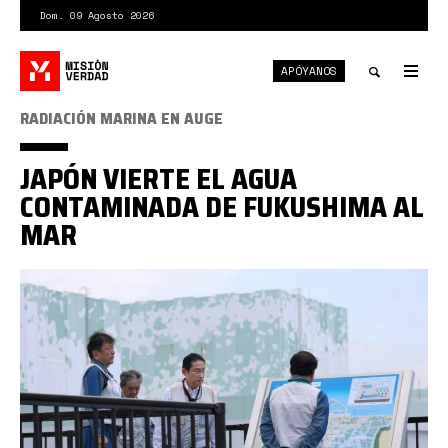
Pasar
Dom. 09 Agosto 2026
al
contenido
APÓYANOS
principal
Tog
nav
Toggle
RADIACIÓN MARINA EN AUGE
search
JAPÓN VIERTE EL AGUA
CONTAMINADA DE FUKUSHIMA AL
MAR
64e57d6e4bd1c.jpeg