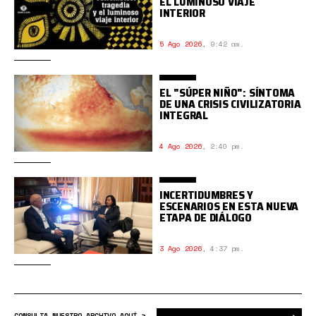
EL LUMINOSO VIAJE
INTERIOR
5 Ago 2026
,
9:42 am.
EL "SÚPER NIÑO": SÍNTOMA
DE UNA CRISIS CIVILIZATORIA
INTEGRAL
4 Ago 2026
,
2:40 pm.
INCERTIDUMBRES Y
ESCENARIOS EN ESTA NUEVA
ETAPA DE DIÁLOGO
3 Ago 2026
,
4:37 pm.
Bus
CONSULTA NUESTRO ARCHIVO AQUÍ >