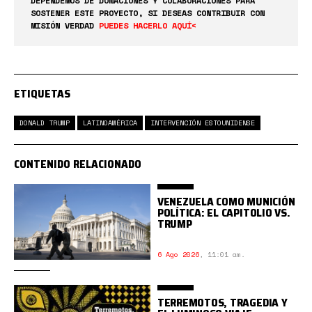
DEPENDEMOS DE DONACIONES Y COLABORACIONES PARA
SOSTENER ESTE PROYECTO, SI DESEAS CONTRIBUIR CON
MISIÓN VERDAD
PUEDES HACERLO AQUÍ<
ETIQUETAS
DONALD TRUMP
LATINOAMÉRICA
INTERVENCIÓN ESTOUNIDENSE
CONTENIDO RELACIONADO
VENEZUELA COMO MUNICIÓN
POLÍTICA: EL CAPITOLIO VS.
TRUMP
6 Ago 2026
,
11:01 am.
TERREMOTOS, TRAGEDIA Y