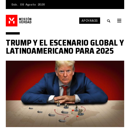
Pasar
Sáb. 08 Agosto 2026
al
contenido
APÓYANOS
principal
Tog
nav
Toggle
TRUMP Y EL ESCENARIO GLOBAL Y
search
LATINOAMERICANO PARA 2025
trump-
latinoamerica-
696x392.jpg