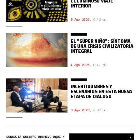
EL LUMINOSO VIAJE
INTERIOR
5 Ago 2026
,
9:42 am.
EL "SÚPER NIÑO": SÍNTOMA
DE UNA CRISIS CIVILIZATORIA
INTEGRAL
4 Ago 2026
,
2:40 pm.
INCERTIDUMBRES Y
ESCENARIOS EN ESTA NUEVA
ETAPA DE DIÁLOGO
3 Ago 2026
,
4:37 pm.
›
Bus
CONSULTA NUESTRO ARCHIVO AQUÍ >